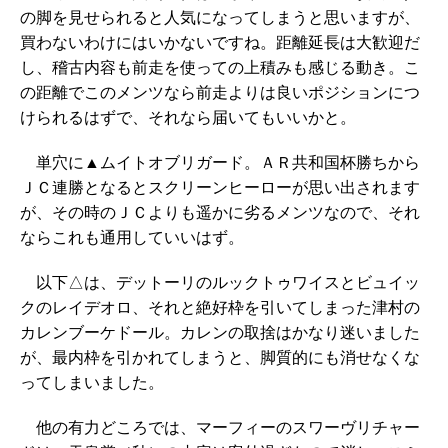
の脚を見せられると人気になってしまうと思いますが、
買わないわけにはいかないですね。距離延長は大歓迎だ
し、稽古内容も前走を使っての上積みも感じる動き。こ
の距離でこのメンツなら前走よりは良いポジションにつ
けられるはずで、それなら届いてもいいかと。
単穴に▲ムイトオブリガード。ＡＲ共和国杯勝ちから
ＪＣ連勝となるとスクリーンヒーローが思い出されます
が、その時のＪＣよりも遥かに劣るメンツなので、それ
ならこれも通用していいはず。
以下△は、デットーリのルックトゥワイスとビュイッ
クのレイデオロ、それと絶好枠を引いてしまった津村の
カレンブーケドール。カレンの取捨はかなり迷いました
が、最内枠を引かれてしまうと、脚質的にも消せなくな
ってしまいました。
他の有力どころでは、マーフィーのスワーヴリチャー