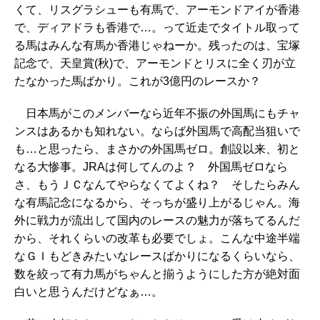
くて、リスグラシューも有馬で、アーモンドアイが香港
で、ディアドラも香港で…。って近走でタイトル取って
る馬はみんな有馬か香港じゃねーか。残ったのは、宝塚
記念で、天皇賞(秋)で、アーモンドとリスに全く刃が立
たなかった馬ばかり。これが3億円のレースか？
日本馬がこのメンバーなら近年不振の外国馬にもチャ
ンスはあるかも知れない。ならば外国馬で高配当狙いで
も…と思ったら、まさかの外国馬ゼロ。創設以来、初と
なる大惨事。JRAは何してんのよ？ 外国馬ゼロなら
さ、もうＪＣなんてやらなくてよくね？ そしたらみん
な有馬記念になるから、そっちが盛り上がるじゃん。海
外に戦力が流出して国内のレースの魅力が落ちてるんだ
から、それくらいの改革も必要でしょ。こんな中途半端
なＧＩもどきみたいなレースばかりになるくらいなら、
数を絞って有力馬がちゃんと揃うようにした方が絶対面
白いと思うんだけどなぁ…。