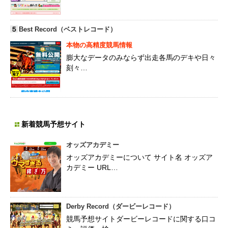
５
Best Record（ベストレコード）
本物の高精度競馬情報
膨大なデータのみならず出走各馬のデキや日々
刻々…
新着競馬予想サイト
オッズアカデミー
オッズアカデミーについて サイト名 オッズア
カデミー URL…
Derby Record（ダービーレコード）
競馬予想サイトダービーレコードに関する口コ