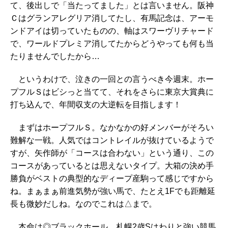
て、後出しで「当たってました」とは言いません。阪神
Ｃはグランアレグリア消してたし、有馬記念は、アーモ
ンドアイは切っていたものの、軸はスワーヴリチャード
で、ワールドプレミア消してたからどうやっても何も当
たりませんでしたから…
というわけで、泣きの一回との言うべき今週末。ホー
プフルＳはビシっと当てて、それをさらに東京大賞典に
打ち込んで、年間収支の大逆転を目指します！
まずはホープフルＳ。なかなかの好メンバーがそろい
難解な一戦。人気ではコントレイルが抜けているようで
すが、矢作師が「コースは合わない」という通り、この
コースがあっているとは思えないタイプ。大箱の決め手
勝負がベストの典型的なディープ産駒って感じですから
ね。まぁまぁ前進気勢が強い馬で、たとえ1Fでも距離延
長も微妙だしね。なのでこれは△まで。
本命は◎ブラックホール。札幌2歳Sはわりと強い競馬