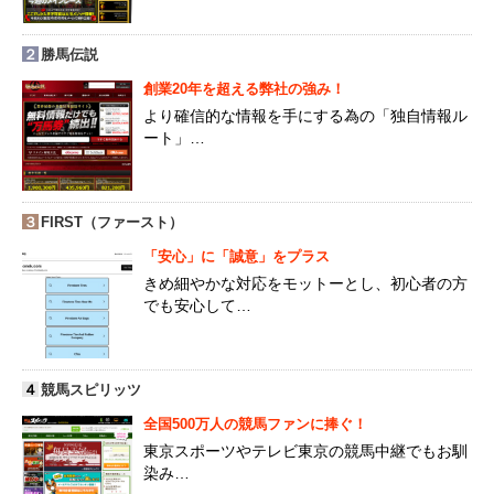
２
勝馬伝説
創業20年を超える弊社の強み！
より確信的な情報を手にする為の「独自情報ル
ート」…
３
FIRST（ファースト）
「安心」に「誠意」をプラス
きめ細やかな対応をモットーとし、初心者の方
でも安心して…
４
競馬スピリッツ
全国500万人の競馬ファンに捧ぐ！
東京スポーツやテレビ東京の競馬中継でもお馴
染み…