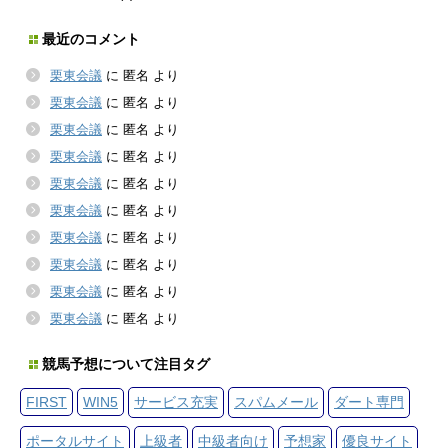
最近のコメント
栗東会議
に
匿名
より
栗東会議
に
匿名
より
栗東会議
に
匿名
より
栗東会議
に
匿名
より
栗東会議
に
匿名
より
栗東会議
に
匿名
より
栗東会議
に
匿名
より
栗東会議
に
匿名
より
栗東会議
に
匿名
より
栗東会議
に
匿名
より
競馬予想について注目タグ
FIRST
WIN5
サービス充実
スパムメール
ダート専門
ポータルサイト
上級者
中級者向け
予想家
優良サイト