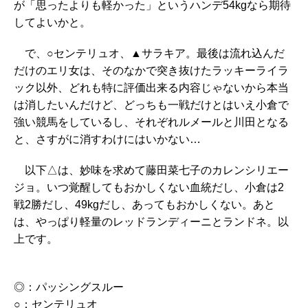
が「思ったよりも軽かった」というハンデ54kgなら期待
してよいかと。
で、○センテリュオ、▲サラキア。最後は流れ込んだ
だけのエリ女は、そのなかで突き抜けたラッキーライラ
ック以外、どれも特に評価出来る内容じゃないから本当
は消したいんだけど、どっちも一戦だけとはいえ小倉で
強い競馬をしているし、それぞれルメールと川田となる
と、さすがに消すわけにはいかない…
以下△は、妙味を求めて藤田菜七子のカレンシリエー
ジョ。いつ覚醒してもおかしくない血統だし、小倉は2
戦2勝だし、49kgだし、あってもおかしくない。あと
は、やっぱり軽量のレッドランディーニとランドネ。以
上です。
◎：パッシングスルー
○：センテリュオ