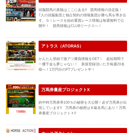
頭脳競馬の真髄はここにある!! 競馬情報の決定版！
7人の頭脳集団と独占契約の情報集団が勝ち馬を導き出
す。ＧＩレースを始め重賞レース情報は毎週無料で公
開中！ 競馬情報はCLUBリークスへ！
アトラス（ATORAS）
かんたん登録で激アツ勝負情報をGET！ 超短期間で
一攫千金も夢じゃない！ 新規登録頂いた方毎週20名
様へ！1万円分のPTプレゼント中！
万馬券量産プロジェクトX
的中時万馬券率100％の秘密を大公開！必ず万馬券が出
現しています!! 万馬券の秘密はＢ級名馬にあり！万馬
券量産プロジェクトＸ!!