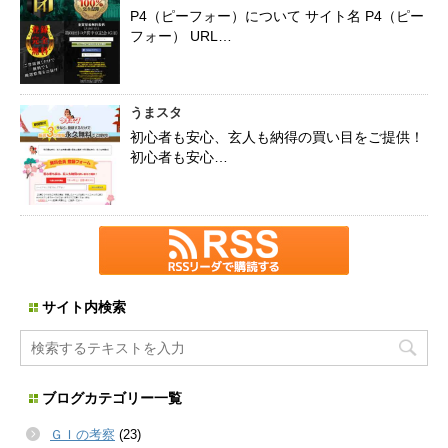
P4（ピーフォー）について サイト名 P4（ピー
フォー） URL…
うまスタ
初心者も安心、玄人も納得の買い目をご提供！
初心者も安心…
サイト内検索
ブログカテゴリー一覧
ＧＩの考察
(23)