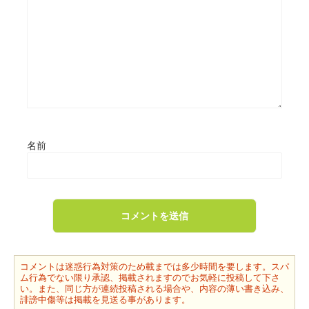
名前
コメントは迷惑行為対策のため載までは多少時間を要します。スパ
ム行為でない限り承認、掲載されますのでお気軽に投稿して下さ
い。また、同じ方が連続投稿される場合や、内容の薄い書き込み、
誹謗中傷等は掲載を見送る事があります。