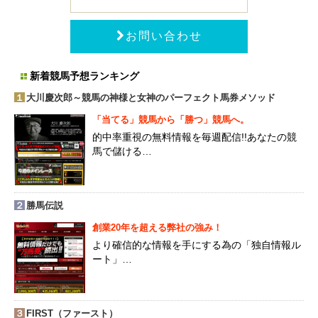
お問い合わせ
新着競馬予想ランキング
１
大川慶次郎～競馬の神様と女神のパーフェクト馬券メソッド
「当てる」競馬から「勝つ」競馬へ。
的中率重視の無料情報を毎週配信!!あなたの競
馬で儲ける…
２
勝馬伝説
創業20年を超える弊社の強み！
より確信的な情報を手にする為の「独自情報ル
ート」…
３
FIRST（ファースト）