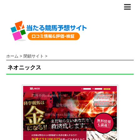
ホーム
>
閉鎖サイト
>
ネオニックス