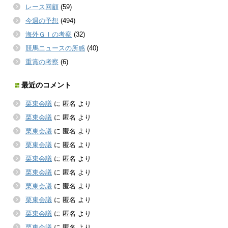
レース回顧
(59)
今週の予想
(494)
海外ＧＩの考察
(32)
競馬ニュースの所感
(40)
重賞の考察
(6)
最近のコメント
栗東会議
に
匿名
より
栗東会議
に
匿名
より
栗東会議
に
匿名
より
栗東会議
に
匿名
より
栗東会議
に
匿名
より
栗東会議
に
匿名
より
栗東会議
に
匿名
より
栗東会議
に
匿名
より
栗東会議
に
匿名
より
栗東会議
に
匿名
より