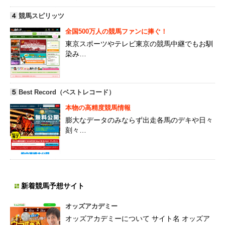
４
競馬スピリッツ
全国500万人の競馬ファンに捧ぐ！
東京スポーツやテレビ東京の競馬中継でもお馴
染み…
５
Best Record（ベストレコード）
本物の高精度競馬情報
膨大なデータのみならず出走各馬のデキや日々
刻々…
新着競馬予想サイト
オッズアカデミー
オッズアカデミーについて サイト名 オッズア