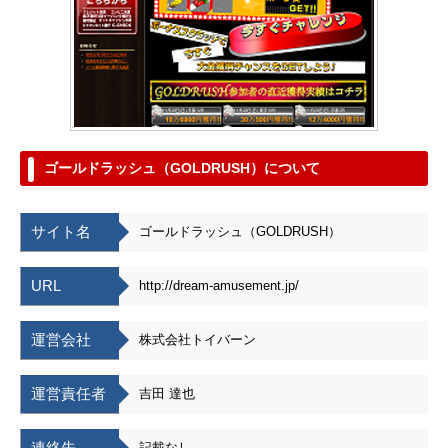
ゴールドラッシュ（GOLDRUSH）について
サイト名
ゴールドラッシュ（GOLDRUSH）
URL
http://dream-amusement.jp/
運営会社
株式会社トイバーン
運営責任者
吉田 達也
連絡先
記載なし