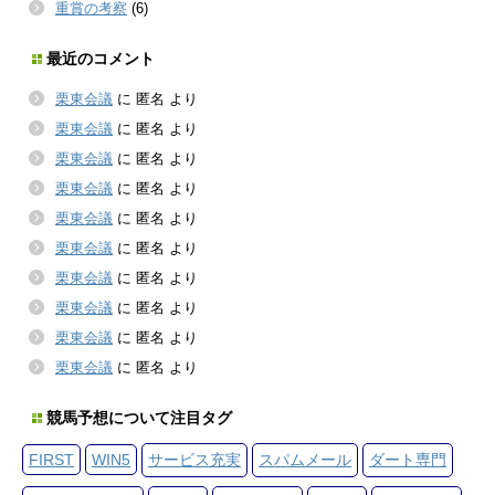
重賞の考察
(6)
最近のコメント
栗東会議
に
匿名
より
栗東会議
に
匿名
より
栗東会議
に
匿名
より
栗東会議
に
匿名
より
栗東会議
に
匿名
より
栗東会議
に
匿名
より
栗東会議
に
匿名
より
栗東会議
に
匿名
より
栗東会議
に
匿名
より
栗東会議
に
匿名
より
競馬予想について注目タグ
FIRST
WIN5
サービス充実
スパムメール
ダート専門