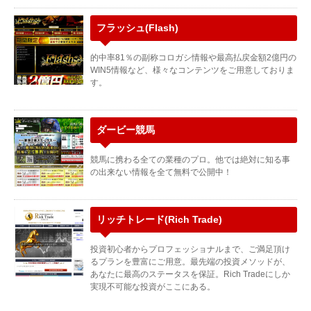
フラッシュ(Flash)
的中率81％の副称コロガシ情報や最高払戻金額2億円の
WIN5情報など、様々なコンテンツをご用意しておりま
す。
ダービー競馬
競馬に携わる全ての業種のプロ。他では絶対に知る事
の出来ない情報を全て無料で公開中！
リッチトレード(Rich Trade)
投資初心者からプロフェッショナルまで、ご満足頂け
るプランを豊富にご用意。最先端の投資メソッドが、
あなたに最高のステータスを保証。Rich Tradeにしか
実現不可能な投資がここにある。