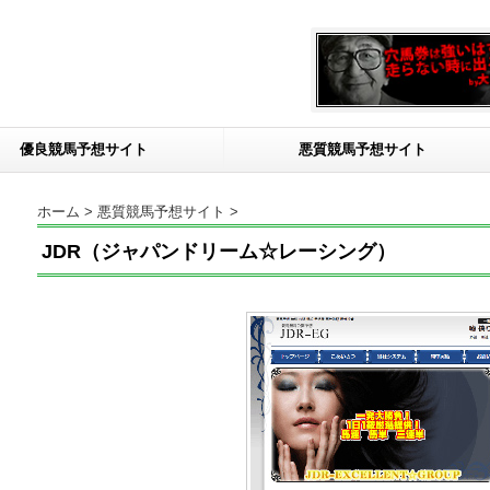
優良競馬予想サイト
悪質競馬予想サイト
ホーム
>
悪質競馬予想サイト
>
JDR（ジャパンドリーム☆レーシング）