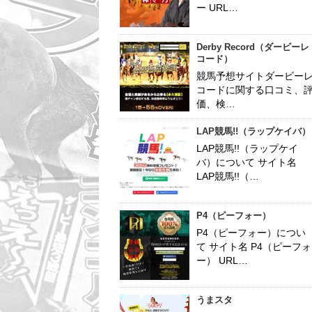
ー URL…
Derby Record（ダービーレ
コード）
競馬予想サイトダービー
コードに関する口コミ、
価、検…
LAP競馬!!（ラップケイバ）
LAP競馬!!（ラップケイ
バ）について サイト名
LAP競馬!!（…
P4（ピーフォー）
P4（ピーフォー）につい
て サイト名 P4（ピーフォ
ー） URL…
うまスタ