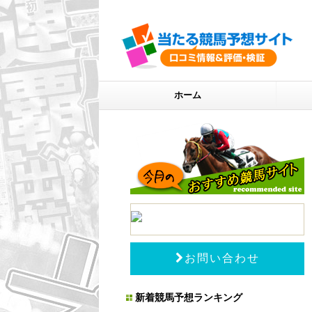
ホーム
お問い合わせ
新着競馬予想ランキング