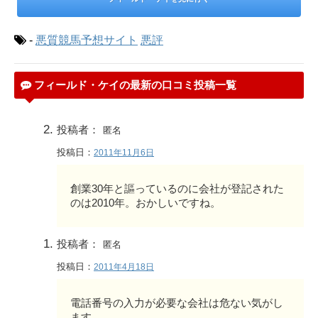
-
悪質競馬予想サイト
悪評
フィールド・ケイの最新の口コミ投稿一覧
投稿者：
匿名
投稿日：
2011年11月6日
創業30年と謳っているのに会社が登記された
のは2010年。おかしいですね。
投稿者：
匿名
投稿日：
2011年4月18日
電話番号の入力が必要な会社は危ない気がし
ます。