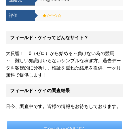
評価
フィールド・ケイってどんなサイト？
大反響！ 0（ゼロ）から始める～負けない為の競馬
～ 難しい知識はいらないシンプルな稼ぎ方。過去デー
タを客観的に分析し、検証を重ねた結果を提供。一ヶ月
無料で提供します！
フィールド・ケイの調査結果
只今、調査中です。皆様の情報をお待ちしております。
フィールド・ケイを見に行く