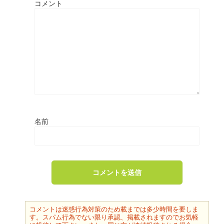
コメント
名前
コメントは迷惑行為対策のため載までは多少時間を要しま
す。スパム行為でない限り承認、掲載されますのでお気軽