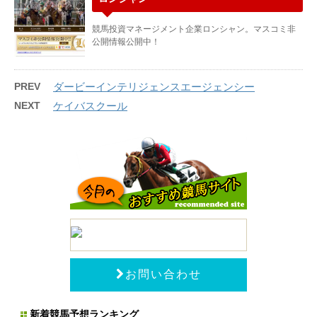
競馬投資マネージメント企業ロンシャン。マスコミ非
公開情報公開中！
PREV
ダービーインテリジェンスエージェンシー
NEXT
ケイバスクール
お問い合わせ
新着競馬予想ランキング