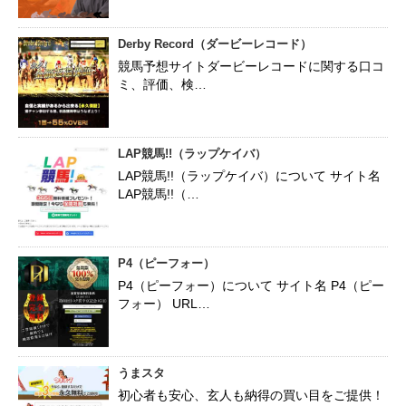
Derby Record（ダービーレコード）
競馬予想サイトダービーレコードに関する口コ
ミ、評価、検…
LAP競馬!!（ラップケイバ）
LAP競馬!!（ラップケイバ）について サイト名
LAP競馬!!（…
P4（ピーフォー）
P4（ピーフォー）について サイト名 P4（ピー
フォー） URL…
うまスタ
初心者も安心、玄人も納得の買い目をご提供！