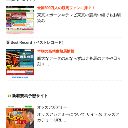
全国500万人の競馬ファンに捧ぐ！
東京スポーツやテレビ東京の競馬中継でもお馴
染み…
５
Best Record（ベストレコード）
本物の高精度競馬情報
膨大なデータのみならず出走各馬のデキや日々
刻々…
新着競馬予想サイト
オッズアカデミー
オッズアカデミーについて サイト名 オッズア
カデミー URL…