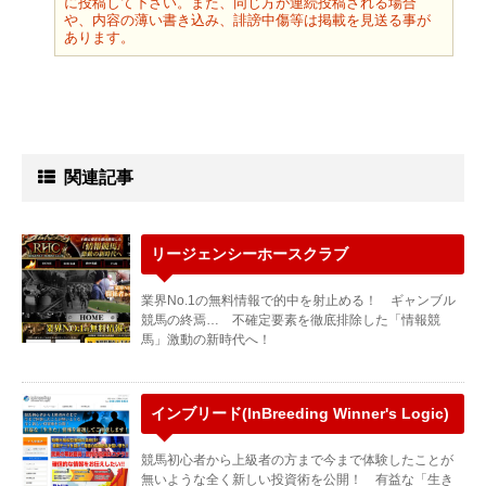
に投稿して下さい。また、同じ方が連続投稿される場合
や、内容の薄い書き込み、誹謗中傷等は掲載を見送る事が
あります。
関連記事
リージェンシーホースクラブ
業界No.1の無料情報で的中を射止める！ ギャンブル
競馬の終焉… 不確定要素を徹底排除した「情報競
馬」激動の新時代へ！
インブリード(InBreeding Winner's Logic)
競馬初心者から上級者の方まで今まで体験したことが
無いような全く新しい投資術を公開！ 有益な「生き