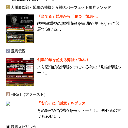
１
大川慶次郎～競馬の神様と女神のパーフェクト馬券メソッド
「当てる」競馬から「勝つ」競馬へ。
的中率重視の無料情報を毎週配信!!あなたの競
馬で儲ける…
２
勝馬伝説
創業20年を超える弊社の強み！
より確信的な情報を手にする為の「独自情報ル
ート」…
３
FIRST（ファースト）
「安心」に「誠意」をプラス
きめ細やかな対応をモットーとし、初心者の方
でも安心して…
４
競馬スピリッツ