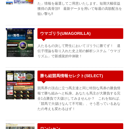
た」情報を厳選してご用意いたします。短期大幅収益
獲得の真骨頂!! 最新データを用いて毎週の高額配当を
狙い撃ち!!
ウマゴリラ(UMAGORILLA)
人たるもの決して野生においてゴリラに勝てず！ 遺
伝子理論を取り入れた史上初の解析システム「ウマゴ
リズム」で新感覚的中体験！
勝ち組競馬情報セレクト(SELECT)
競馬界の頂点に立つ馬主達と同じ特別な馬券の勝負情
報で勝ち組みへと転身。あなたも馬主が大勝負する完
全1点勝負で大儲けしてみませんか？ これを知れば、
「競馬で大儲けなんて不可能」、そう思っているあな
たの考えも変わるはず！
ロンシャン