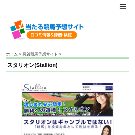
ホーム
>
悪質競馬予想サイト
>
スタリオン(Stallion)