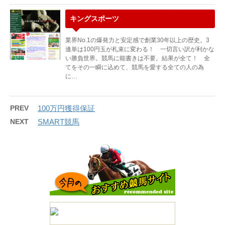
キングスポーツ
業界No.1の爆発力と安定感で創業30年以上の歴史。3
連単は100円玉が札束に変わる！ 一切言い訳が利かな
い勝負世界。競馬に能書きは不要。結果が全て！ 全
てをその一瞬に込めて、競馬を愛する全ての人の為
に…
PREV
100万円獲得保証
NEXT
SMART競馬