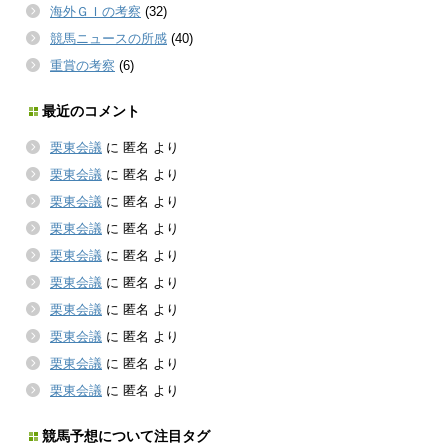
海外ＧＩの考察
(32)
競馬ニュースの所感
(40)
重賞の考察
(6)
最近のコメント
栗東会議
に
匿名
より
栗東会議
に
匿名
より
栗東会議
に
匿名
より
栗東会議
に
匿名
より
栗東会議
に
匿名
より
栗東会議
に
匿名
より
栗東会議
に
匿名
より
栗東会議
に
匿名
より
栗東会議
に
匿名
より
栗東会議
に
匿名
より
競馬予想について注目タグ