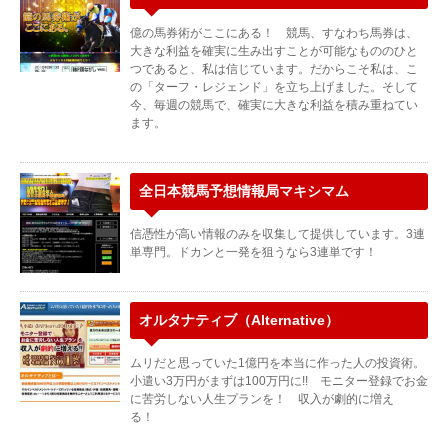
億の馬券術がここにある！ 競馬、すなわち馬券は、
大きな利益を確実に生み出すことが可能なもののひと
つであると、私は信じています。だからこそ私は、こ
の「ターフ・レジェンド」を立ち上げました。そして
今、毎週の競馬で、確実に大きな利益を積み重ねてい
ます。
全日本競馬予想情報局マキシマム
信憑性が高い情報のみを収集して提供しています。3連
単専門。ドカンと一発を狙うなら3連単です！
オルタナティブ（Alternative）
ムリだと思っていた1億円を本当に作った人の投資術。
小遣い3万円がまずは100万円に!! モニター登録でお金
に苦労しない人生プランを！ 収入が劇的に増え
る！