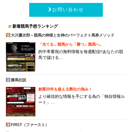
お問い合わせ
新着競馬予想ランキング
１
大川慶次郎～競馬の神様と女神のパーフェクト馬券メソッド
「当てる」競馬から「勝つ」競馬へ。
的中率重視の無料情報を毎週配信!!あなたの競
馬で儲ける…
２
勝馬伝説
創業20年を超える弊社の強み！
より確信的な情報を手にする為の「独自情報ル
ート」…
３
FIRST（ファースト）