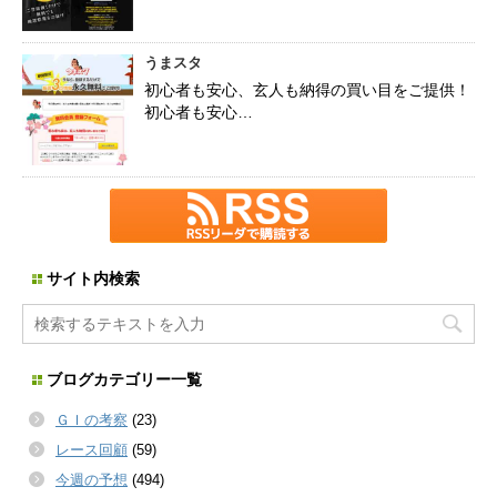
うまスタ
初心者も安心、玄人も納得の買い目をご提供！
初心者も安心…
サイト内検索
ブログカテゴリー一覧
ＧＩの考察
(23)
レース回顧
(59)
今週の予想
(494)