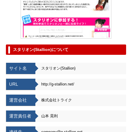
スタリオン(Stallion)について
サイト名
スタリオン(Stallion)
URL
http://g-stallion.net/
運営会社
株式会社トライク
運営責任者
山本 晃利
連絡先
company@g-stallion.net