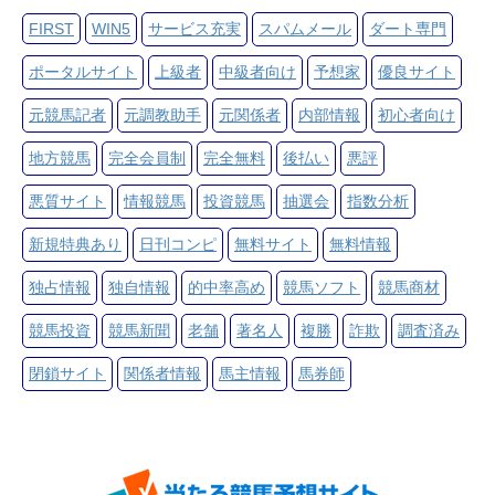
FIRST
WIN5
サービス充実
スパムメール
ダート専門
ポータルサイト
上級者
中級者向け
予想家
優良サイト
元競馬記者
元調教助手
元関係者
内部情報
初心者向け
地方競馬
完全会員制
完全無料
後払い
悪評
悪質サイト
情報競馬
投資競馬
抽選会
指数分析
新規特典あり
日刊コンピ
無料サイト
無料情報
独占情報
独自情報
的中率高め
競馬ソフト
競馬商材
競馬投資
競馬新聞
老舗
著名人
複勝
詐欺
調査済み
閉鎖サイト
関係者情報
馬主情報
馬券師