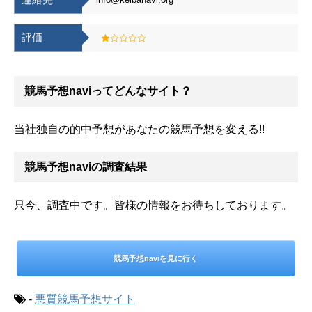
評価
競馬予想naviってどんなサイト？
当社独自の的中予想があなたの競馬予想を変える!!
競馬予想naviの調査結果
只今、調査中です。皆様の情報をお待ちしております。
競馬予想naviを見に行く
-
悪質競馬予想サイト