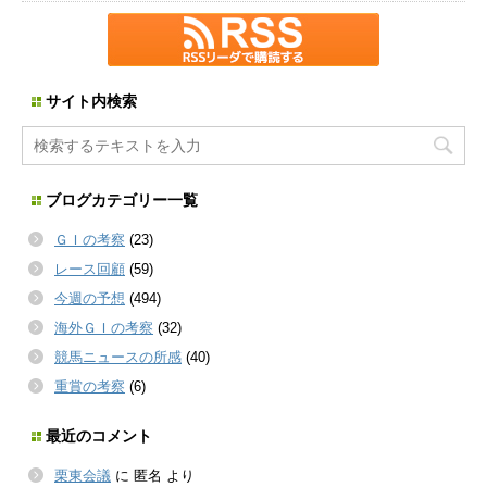
サイト内検索
ブログカテゴリー一覧
ＧＩの考察
(23)
レース回顧
(59)
今週の予想
(494)
海外ＧＩの考察
(32)
競馬ニュースの所感
(40)
重賞の考察
(6)
最近のコメント
栗東会議
に
匿名
より