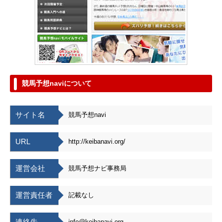
競馬予想naviについて
サイト名
競馬予想navi
URL
http://keibanavi.org/
運営会社
競馬予想ナビ事務局
運営責任者
記載なし
連絡先
info@keibanavi.org