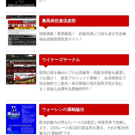
か？
裏馬券投資倶楽部
情報満載！業界騒然！ 鉄板馬券にて財を成す完全極
秘会員制競馬投資サイト！
ウイナーズサークル
競馬の道を極めたプロが高確率・高配当情報を厳選し
てお届け！ 新規プロジェクト開催！ 会員様限定で
完全無料でご提供！毎日開催の地方競馬予想が見れ
る！登録入会費年会費無料0円！
ウォーレンの基軸論法
配当的魅力の馬を1レース1頭選定し単複馬券で攻略し
ます。1日3レース各1頭の競走馬を選出。それが配当的
魅力の“基軸馬”です。