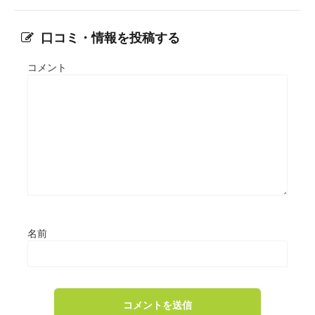
口コミ・情報を投稿する
コメント
名前