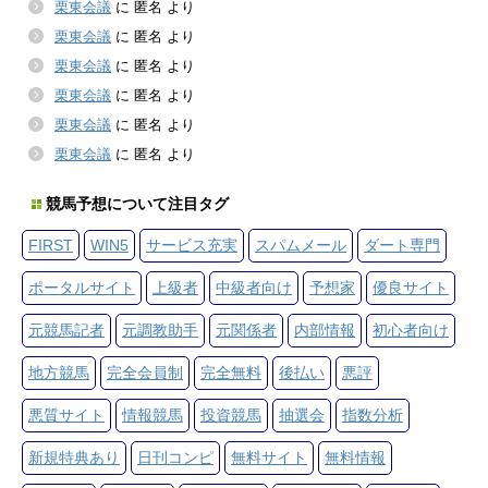
栗東会議
に
匿名
より
栗東会議
に
匿名
より
栗東会議
に
匿名
より
栗東会議
に
匿名
より
栗東会議
に
匿名
より
栗東会議
に
匿名
より
競馬予想について注目タグ
FIRST
WIN5
サービス充実
スパムメール
ダート専門
ポータルサイト
上級者
中級者向け
予想家
優良サイト
元競馬記者
元調教助手
元関係者
内部情報
初心者向け
地方競馬
完全会員制
完全無料
後払い
悪評
悪質サイト
情報競馬
投資競馬
抽選会
指数分析
新規特典あり
日刊コンピ
無料サイト
無料情報