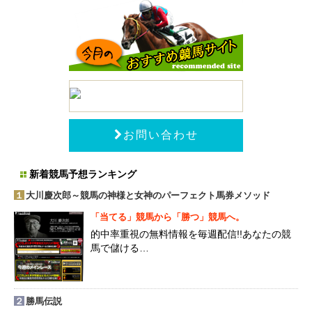
お問い合わせ
新着競馬予想ランキング
１
大川慶次郎～競馬の神様と女神のパーフェクト馬券メソッド
「当てる」競馬から「勝つ」競馬へ。
的中率重視の無料情報を毎週配信!!あなたの競
馬で儲ける…
２
勝馬伝説