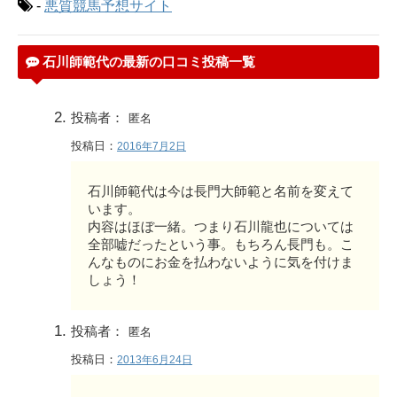
-
悪質競馬予想サイト
石川師範代の最新の口コミ投稿一覧
投稿者：
匿名
投稿日：
2016年7月2日
石川師範代は今は長門大師範と名前を変えて
います。
内容はほぼ一緒。つまり石川龍也については
全部嘘だったという事。もちろん長門も。こ
んなものにお金を払わないように気を付けま
しょう！
投稿者：
匿名
投稿日：
2013年6月24日