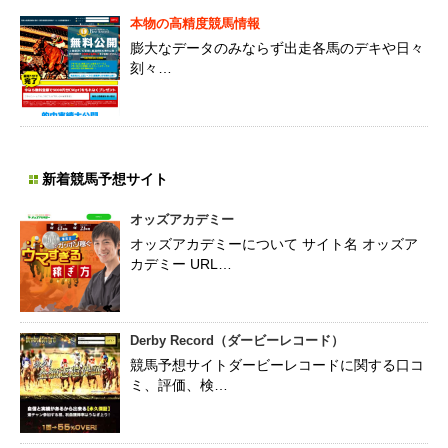
本物の高精度競馬情報
膨大なデータのみならず出走各馬のデキや日々
刻々…
新着競馬予想サイト
オッズアカデミー
オッズアカデミーについて サイト名 オッズア
カデミー URL…
Derby Record（ダービーレコード）
競馬予想サイトダービーレコードに関する口コ
ミ、評価、検…