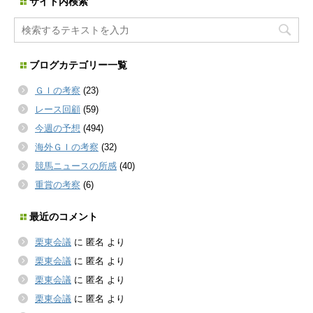
サイト内検索
ブログカテゴリー一覧
ＧＩの考察
(23)
レース回顧
(59)
今週の予想
(494)
海外ＧＩの考察
(32)
競馬ニュースの所感
(40)
重賞の考察
(6)
最近のコメント
栗東会議
に
匿名
より
栗東会議
に
匿名
より
栗東会議
に
匿名
より
栗東会議
に
匿名
より