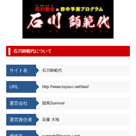
石川師範代について
サイト名
石川師範代
URL
http://www.toyou-i.net/last/
運営会社
競馬Survivor
運営責任者
近藤 大地
連絡先
support@touyou-i.net