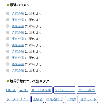
最近のコメント
栗東会議
に
匿名
より
栗東会議
に
匿名
より
栗東会議
に
匿名
より
栗東会議
に
匿名
より
栗東会議
に
匿名
より
栗東会議
に
匿名
より
栗東会議
に
匿名
より
栗東会議
に
匿名
より
栗東会議
に
匿名
より
栗東会議
に
匿名
より
競馬予想について注目タグ
FIRST
WIN5
サービス充実
スパムメール
ダート専門
ポータルサイト
上級者
中級者向け
予想家
優良サイト