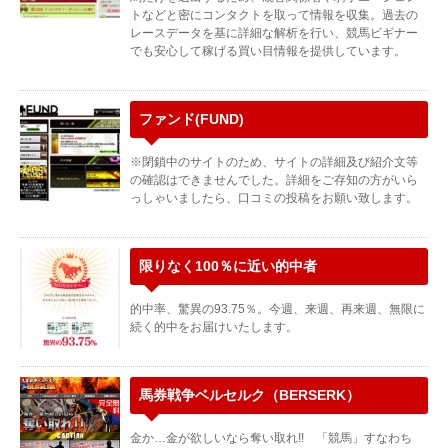
トなどと密にコンタクトを取って情報を収集。過去の
レースデータを基に詳細な解析を行い、競馬ビギナー
でも安心して稼げる買い目情報を提供しています。
ファンド(FUND)
※閉鎖中のサイトのため、サイトの詳細及び紹介文等
の確認はできませんでした。詳細をご存知の方がいら
っしゃいましたら、口コミの投稿をお願い致します。
限りなく100％に近い的中者
的中率、驚異の93.75％。今週、来週、再来週、無限に
続く的中をお届けいたします。
馬券戦争ベルセルク（BERSERK）
金か…金が欲しいなら奪い取れ!! 「競馬」すなわち