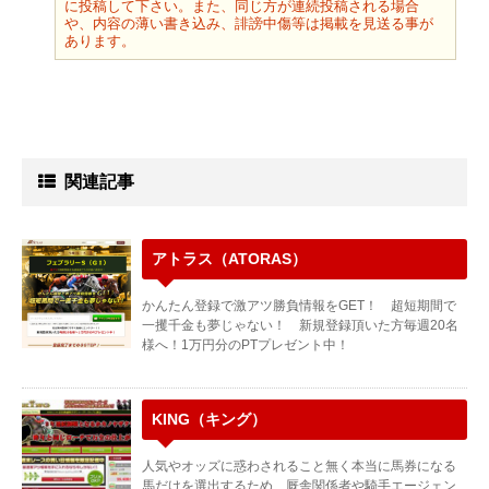
に投稿して下さい。また、同じ方が連続投稿される場合
や、内容の薄い書き込み、誹謗中傷等は掲載を見送る事が
あります。
関連記事
アトラス（ATORAS）
かんたん登録で激アツ勝負情報をGET！ 超短期間で
一攫千金も夢じゃない！ 新規登録頂いた方毎週20名
様へ！1万円分のPTプレゼント中！
KING（キング）
人気やオッズに惑わされること無く本当に馬券になる
馬だけを選出するため、厩舎関係者や騎手エージェン