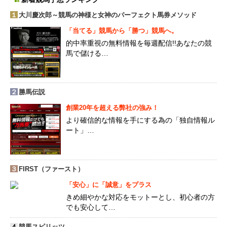
１
大川慶次郎～競馬の神様と女神のパーフェクト馬券メソッド
「当てる」競馬から「勝つ」競馬へ。
的中率重視の無料情報を毎週配信!!あなたの競
馬で儲ける…
２
勝馬伝説
創業20年を超える弊社の強み！
より確信的な情報を手にする為の「独自情報ル
ート」…
３
FIRST（ファースト）
「安心」に「誠意」をプラス
きめ細やかな対応をモットーとし、初心者の方
でも安心して…
４
競馬スピリッツ