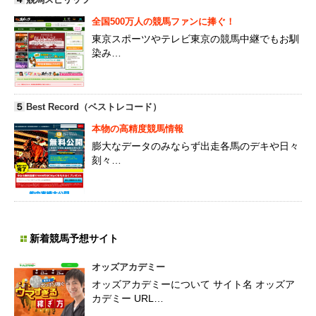
全国500万人の競馬ファンに捧ぐ！
東京スポーツやテレビ東京の競馬中継でもお馴
染み…
５
Best Record（ベストレコード）
本物の高精度競馬情報
膨大なデータのみならず出走各馬のデキや日々
刻々…
新着競馬予想サイト
オッズアカデミー
オッズアカデミーについて サイト名 オッズア
カデミー URL…