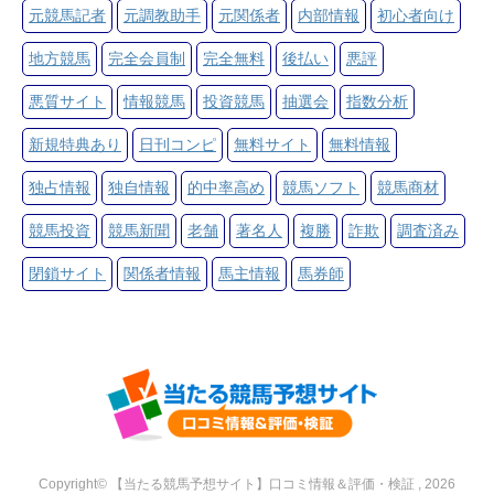
元競馬記者
元調教助手
元関係者
内部情報
初心者向け
地方競馬
完全会員制
完全無料
後払い
悪評
悪質サイト
情報競馬
投資競馬
抽選会
指数分析
新規特典あり
日刊コンピ
無料サイト
無料情報
独占情報
独自情報
的中率高め
競馬ソフト
競馬商材
競馬投資
競馬新聞
老舗
著名人
複勝
詐欺
調査済み
閉鎖サイト
関係者情報
馬主情報
馬券師
Copyright© 【当たる競馬予想サイト】口コミ情報＆評価・検証 , 2026