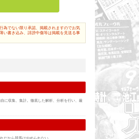
行為でない限り承認、掲載されますのでお気
薄い書き込み、誹謗中傷等は掲載を見送る事
独自に収集、集計。徹底した解析、分析を行い、厳
これだから競馬はやめられない。