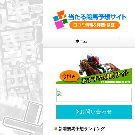
ホーム
お問い合わせ
新着競馬予想ランキング