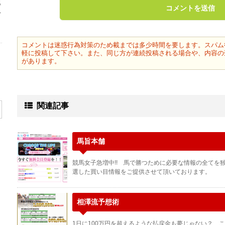
得
者
コメントは迷惑行為対策のため載までは多少時間を要します。スパム
軽に投稿して下さい。また、同じ方が連続投稿される場合や、内容の
があります。
関連記事
馬旨本舗
競馬女子急増中!! 馬で勝つために必要な情報の全てを
選した買い目情報をご提供させて頂いております。
相澤流予想術
1日に100万円を超えるような払戻金も夢じゃない？ 