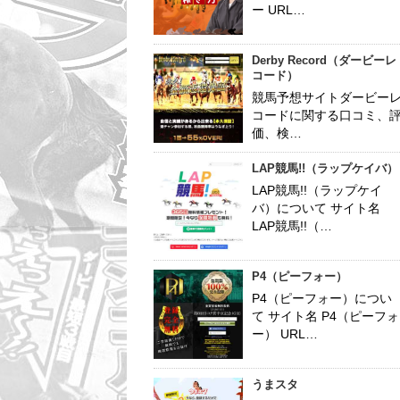
ー URL…
Derby Record（ダービーレ
コード）
競馬予想サイトダービー
コードに関する口コミ、
価、検…
LAP競馬!!（ラップケイバ）
LAP競馬!!（ラップケイ
バ）について サイト名
LAP競馬!!（…
P4（ピーフォー）
P4（ピーフォー）につい
て サイト名 P4（ピーフォ
ー） URL…
うまスタ