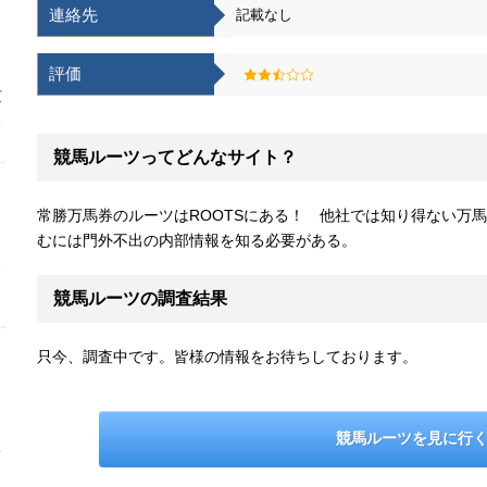
連絡先
記載なし
評価
京
…
競馬ルーツってどんなサイト？
常勝万馬券のルーツはROOTSにある！ 他社では知り得ない万
むには門外不出の内部情報を知る必要がある。
出
…
競馬ルーツの調査結果
只今、調査中です。皆様の情報をお待ちしております。
競馬ルーツを見に行
て