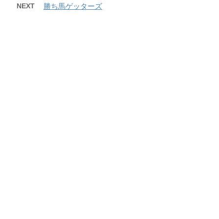
NEXT
勝ち馬ゲッターズ