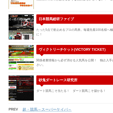
日本競馬総研ファイブ
たった5点で射止めるプロの馬券。毎週先着100名様へ
に！
ヴィクトリーチケット(VICTORY TICKET)
関係者裏情報から必ず消せる人気馬を公開！ 独占入手
さい。
砂鬼ダートレース研究所
ダート競馬こそ当たる！ ダート競馬こそ儲かる！
PREV
超・競馬～スーパーケイバ～