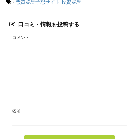
-
悪質競馬予想サイト
投資競馬
口コミ・情報を投稿する
コメント
名前