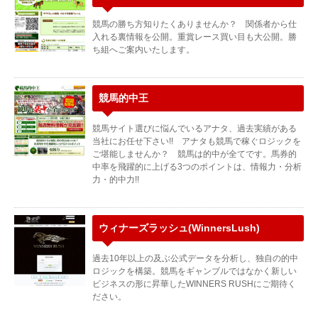
競馬の勝ち方知りたくありませんか？ 関係者から仕
入れる裏情報を公開。重賞レース買い目も大公開。勝
ち組へご案内いたします。
競馬的中王
競馬サイト選びに悩んでいるアナタ、過去実績がある
当社にお任せ下さい!! アナタも競馬で稼ぐロジックを
ご堪能しませんか？ 競馬は的中が全てです。馬券的
中率を飛躍的に上げる3つのポイントは、情報力・分析
力・的中力!!
ウィナーズラッシュ(WinnersLush)
過去10年以上の及ぶ公式データを分析し、独自の的中
ロジックを構築。競馬をギャンブルではなかく新しい
ビジネスの形に昇華したWINNERS RUSHにご期待く
ださい。