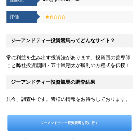
評価
ジーアンドティー投資競馬ってどんなサイト？
常に利益を生み出す投資法があります。投資回の善導師
こと弊社投資顧問・五十嵐翔太が勝利の方程式を伝授！
ジーアンドティー投資競馬の調査結果
只今、調査中です。皆様の情報をお待ちしております。
ジーアンドティー投資競馬を見に行く