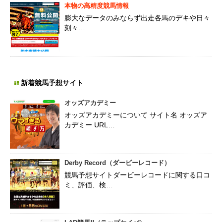
本物の高精度競馬情報
膨大なデータのみならず出走各馬のデキや日々
刻々…
新着競馬予想サイト
オッズアカデミー
オッズアカデミーについて サイト名 オッズア
カデミー URL…
Derby Record（ダービーレコード）
競馬予想サイトダービーレコードに関する口コ
ミ、評価、検…