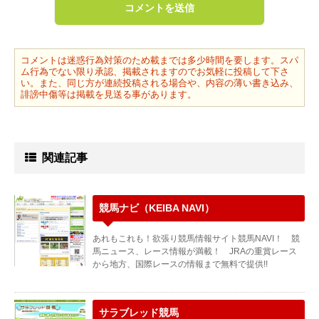
コメントは迷惑行為対策のため載までは多少時間を要します。スパ
ム行為でない限り承認、掲載されますのでお気軽に投稿して下さ
い。また、同じ方が連続投稿される場合や、内容の薄い書き込み、
誹謗中傷等は掲載を見送る事があります。
関連記事
競馬ナビ（KEIBA NAVI）
あれもこれも！欲張り競馬情報サイト競馬NAVI！ 競
馬ニュース、レース情報が満載！ JRAの重賞レース
から地方、国際レースの情報まで無料で提供!!
サラブレッド競馬