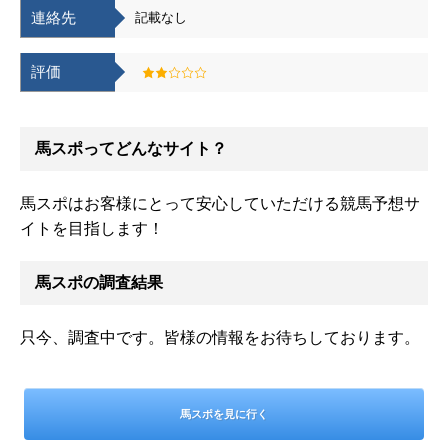
連絡先
記載なし
評価
馬スポってどんなサイト？
馬スポはお客様にとって安心していただける競馬予想サ
イトを目指します！
馬スポの調査結果
只今、調査中です。皆様の情報をお待ちしております。
馬スポを見に行く