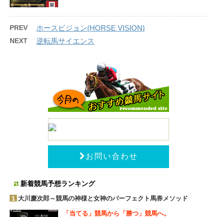
PREV
ホースビジョン(HORSE VISION)
NEXT
逆転馬サイエンス
お問い合わせ
新着競馬予想ランキング
１
大川慶次郎～競馬の神様と女神のパーフェクト馬券メソッド
「当てる」競馬から「勝つ」競馬へ。