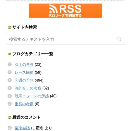
サイト内検索
ブログカテゴリー一覧
ＧＩの考察
(23)
レース回顧
(59)
今週の予想
(494)
海外ＧＩの考察
(32)
競馬ニュースの所感
(40)
重賞の考察
(6)
最近のコメント
栗東会議
に
匿名
より