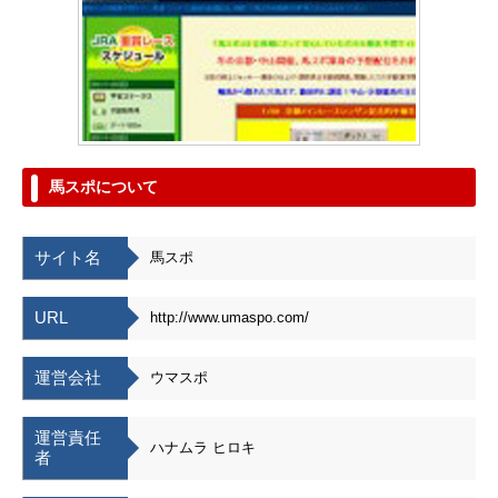
馬スポについて
サイト名
馬スポ
URL
http://www.umaspo.com/
運営会社
ウマスポ
運営責任
ハナムラ ヒロキ
者