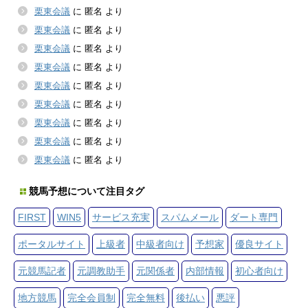
栗東会議
に
匿名
より
栗東会議
に
匿名
より
栗東会議
に
匿名
より
栗東会議
に
匿名
より
栗東会議
に
匿名
より
栗東会議
に
匿名
より
栗東会議
に
匿名
より
栗東会議
に
匿名
より
栗東会議
に
匿名
より
競馬予想について注目タグ
FIRST
WIN5
サービス充実
スパムメール
ダート専門
ポータルサイト
上級者
中級者向け
予想家
優良サイト
元競馬記者
元調教助手
元関係者
内部情報
初心者向け
地方競馬
完全会員制
完全無料
後払い
悪評