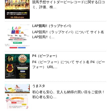
競馬予想サイトダービーレコードに関する口コ
ミ、評価、検…
LAP競馬!!（ラップケイバ）
LAP競馬!!（ラップケイバ）について サイト名
LAP競馬!!（…
P4（ピーフォー）
P4（ピーフォー）について サイト名 P4（ピー
フォー） URL…
うまスタ
初心者も安心、玄人も納得の買い目をご提供！
初心者も安心…