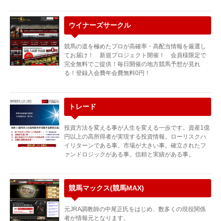
ウイナーズサークル
競馬の道を極めたプロが高確率・高配当情報を厳選し
てお届け！ 新規プロジェクト開催！ 会員様限定で
完全無料でご提供！毎日開催の地方競馬予想が見れ
る！登録入会費年会費無料0円！
トレード
投資方法を変える事が人生を変える一歩です。資産1億
円以上の高所得者が実現する投資情報。ローリスクハ
イリターンである事。市場が大きい事。確立されたフ
ァンドロジックがある事。信頼と実績がある事。
競馬マックス(競馬MAX)
元JRA調教師の中尾正氏をはじめ、数多くの現役関係
者が情報元となります。