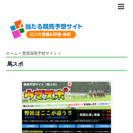
ホーム
>
悪質競馬予想サイト
>
馬スポ