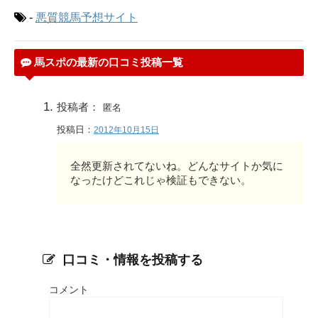
-
悪質競馬予想サイト
馬スポの最新の口コミ投稿一覧
投稿者：
匿名
投稿日：
2012年10月15日
全然更新されてないね。どんなサイトか気に
なったけどこれじゃ検証もできない。
口コミ・情報を投稿する
コメント