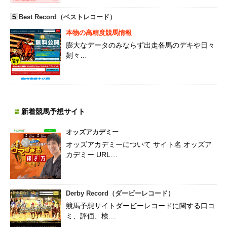
５
Best Record（ベストレコード）
本物の高精度競馬情報
膨大なデータのみならず出走各馬のデキや日々
刻々…
新着競馬予想サイト
オッズアカデミー
オッズアカデミーについて サイト名 オッズア
カデミー URL…
Derby Record（ダービーレコード）
競馬予想サイトダービーレコードに関する口コ
ミ、評価、検…