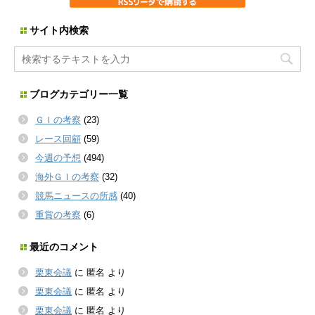
サイト内検索
ブログカテゴリー一覧
ＧＩの考察
(23)
レース回顧
(59)
今週の予想
(494)
海外ＧＩの考察
(32)
競馬ニュースの所感
(40)
重賞の考察
(6)
最近のコメント
栗東会議
に
匿名
より
栗東会議
に
匿名
より
栗東会議
に
匿名
より