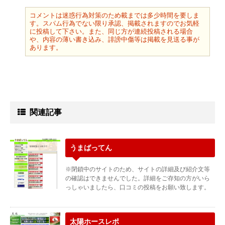
コメントは迷惑行為対策のため載までは多少時間を要しま
す。スパム行為でない限り承認、掲載されますのでお気軽
に投稿して下さい。また、同じ方が連続投稿される場合
や、内容の薄い書き込み、誹謗中傷等は掲載を見送る事が
あります。
関連記事
うまばってん
※閉鎖中のサイトのため、サイトの詳細及び紹介文等
の確認はできませんでした。詳細をご存知の方がいら
っしゃいましたら、口コミの投稿をお願い致します。
太陽ホースレポ