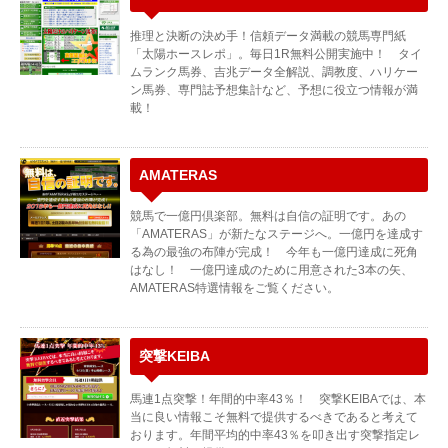
推理と決断の決め手！信頼データ満載の競馬専門紙
「太陽ホースレポ」。毎日1R無料公開実施中！ タイ
ムランク馬券、吉兆データ全解説、調教度、ハリケー
ン馬券、専門誌予想集計など、予想に役立つ情報が満
載！
AMATERAS
競馬で一億円倶楽部。無料は自信の証明です。あの
「AMATERAS」が新たなステージへ。一億円を達成す
る為の最強の布陣が完成！ 今年も一億円達成に死角
はなし！ 一億円達成のために用意された3本の矢、
AMATERAS特選情報をご覧ください。
突撃KEIBA
馬連1点突撃！年間的中率43％！ 突撃KEIBAでは、本
当に良い情報こそ無料で提供するべきであると考えて
おります。年間平均的中率43％を叩き出す突撃指定レ