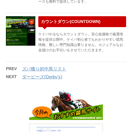
ースも無料で提供しています。
カウントダウン(COUNTDOWN)
ケイバやるならカウントダウン。安心低価格で厳選情
報を提供公開中。ケイバ初心者でもわかりやすい競馬
情報。難しい専門知識は要りません。カジュアルなお
金儲けのお手伝いをさせていただきます。
PREV
ズバ獲り的中馬リスト
NEXT
ダービーズ(Derby’s)