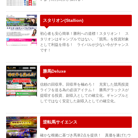
スタリオン(Stallion)
初心者も安心簡単！勝利への道標！スタリオン！ ス
タリオンはギャンブルではない。「競馬」を投資対象
として利益を得る！ ライバルが少ない今がチャンス
です！
勝馬Deluxe
信頼の回収率。回収率を極めろ！ 充実した競馬投資
ライフを送る為の必須アイテム！ 勝馬デラックスが
提唱する投資、副収入としての確立化。ギャンブルと
してではなく安定した副収入としての確立化。
逆転馬サイエンス
確かな根拠に基づき馬単2点を提供！ 真価を遂げたウ