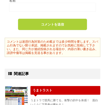
名前
コメントは迷惑行為対策のため載までは多少時間を要します。スパ
ム行為でない限り承認、掲載されますのでお気軽に投稿して下さ
い。また、同じ方が連続投稿される場合や、内容の薄い書き込み、
誹謗中傷等は掲載を見送る事があります。
関連記事
うまトラスト
うまトラで競馬に勝てる。衝撃の的中を体感！ 面白
いように万馬券が獲れる！