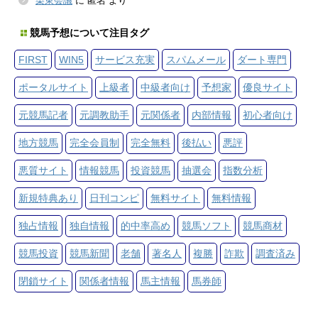
栗東会議
に
匿名
より
競馬予想について注目タグ
FIRST
WIN5
サービス充実
スパムメール
ダート専門
ポータルサイト
上級者
中級者向け
予想家
優良サイト
元競馬記者
元調教助手
元関係者
内部情報
初心者向け
地方競馬
完全会員制
完全無料
後払い
悪評
悪質サイト
情報競馬
投資競馬
抽選会
指数分析
新規特典あり
日刊コンピ
無料サイト
無料情報
独占情報
独自情報
的中率高め
競馬ソフト
競馬商材
競馬投資
競馬新聞
老舗
著名人
複勝
詐欺
調査済み
閉鎖サイト
関係者情報
馬主情報
馬券師