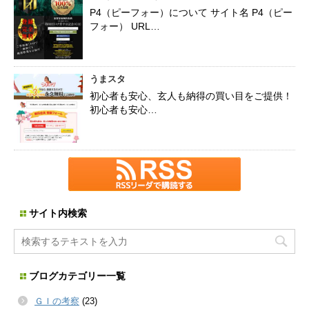
P4（ピーフォー）について サイト名 P4（ピー
フォー） URL…
うまスタ
初心者も安心、玄人も納得の買い目をご提供！
初心者も安心…
サイト内検索
ブログカテゴリー一覧
ＧＩの考察
(23)