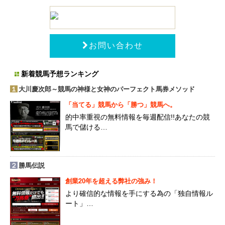
お問い合わせ
新着競馬予想ランキング
１
大川慶次郎～競馬の神様と女神のパーフェクト馬券メソッド
「当てる」競馬から「勝つ」競馬へ。
的中率重視の無料情報を毎週配信!!あなたの競
馬で儲ける…
２
勝馬伝説
創業20年を超える弊社の強み！
より確信的な情報を手にする為の「独自情報ル
ート」…