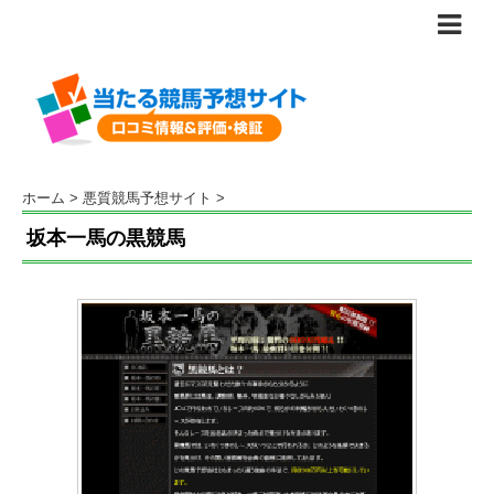
ホーム
>
悪質競馬予想サイト
>
坂本一馬の黒競馬