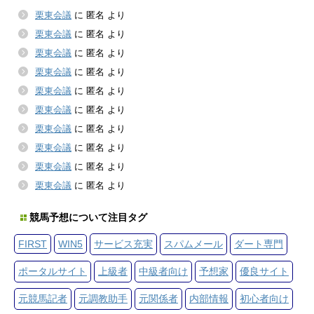
栗東会議
に
匿名
より
栗東会議
に
匿名
より
栗東会議
に
匿名
より
栗東会議
に
匿名
より
栗東会議
に
匿名
より
栗東会議
に
匿名
より
栗東会議
に
匿名
より
栗東会議
に
匿名
より
栗東会議
に
匿名
より
栗東会議
に
匿名
より
競馬予想について注目タグ
FIRST
WIN5
サービス充実
スパムメール
ダート専門
ポータルサイト
上級者
中級者向け
予想家
優良サイト
元競馬記者
元調教助手
元関係者
内部情報
初心者向け