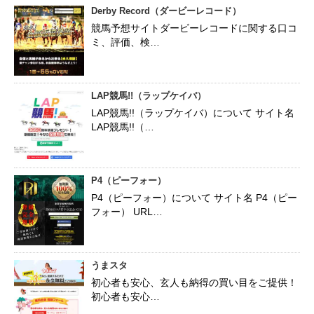
Derby Record（ダービーレコード）
競馬予想サイトダービーレコードに関する口コ
ミ、評価、検…
LAP競馬!!（ラップケイバ）
LAP競馬!!（ラップケイバ）について サイト名
LAP競馬!!（…
P4（ピーフォー）
P4（ピーフォー）について サイト名 P4（ピー
フォー） URL…
うまスタ
初心者も安心、玄人も納得の買い目をご提供！
初心者も安心…