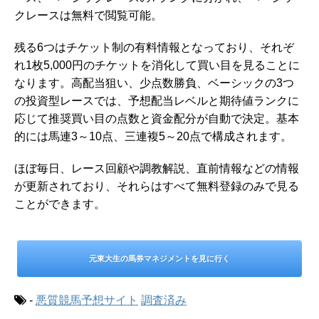
クレースは無料で閲覧可能。
残る6つはチケット制の有料情報となっており、それぞ
れ1枚5,000円のチケットを消化して買い目を見ることに
なります。高配当狙い、少点数勝負、ベーシックの3つ
の投資型レースでは、予想配当レベルと期待値ランクに
応じて推奨買い目の点数と資金配分が自動で決定。基本
的には馬連3～10点、三連複5～20点で構成されます。
ほぼ毎日、レース回顧や調教解説、直前情報などの情報
が更新されており、それらはすべて無料登録のみで見る
ことができます。
元東大生の馬券マネジメントを見に行く
-
悪質競馬予想サイト
調査済み