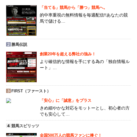
「当てる」競馬から「勝つ」競馬へ。
的中率重視の無料情報を毎週配信!!あなたの競
馬で儲ける…
２
勝馬伝説
創業20年を超える弊社の強み！
より確信的な情報を手にする為の「独自情報ル
ート」…
３
FIRST（ファースト）
「安心」に「誠意」をプラス
きめ細やかな対応をモットーとし、初心者の方
でも安心して…
４
競馬スピリッツ
全国500万人の競馬ファンに捧ぐ！