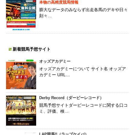
本物の高精度競馬情報
膨大なデータのみならず出走各馬のデキや日々
刻々…
新着競馬予想サイト
オッズアカデミー
オッズアカデミーについて サイト名 オッズア
カデミー URL…
Derby Record（ダービーレコード）
競馬予想サイトダービーレコードに関する口コ
ミ、評価、検…
LAP競馬!!（ラップケイバ）