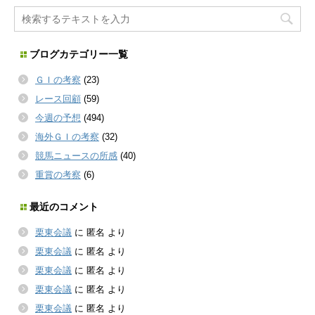
ブログカテゴリー一覧
ＧＩの考察
(23)
レース回顧
(59)
今週の予想
(494)
海外ＧＩの考察
(32)
競馬ニュースの所感
(40)
重賞の考察
(6)
最近のコメント
栗東会議
に
匿名
より
栗東会議
に
匿名
より
栗東会議
に
匿名
より
栗東会議
に
匿名
より
栗東会議
に
匿名
より