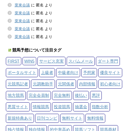
栗東会議
に
匿名
より
栗東会議
に
匿名
より
栗東会議
に
匿名
より
栗東会議
に
匿名
より
栗東会議
に
匿名
より
競馬予想について注目タグ
FIRST
WIN5
サービス充実
スパムメール
ダート専門
ポータルサイト
上級者
中級者向け
予想家
優良サイト
元競馬記者
元調教助手
元関係者
内部情報
初心者向け
地方競馬
完全会員制
完全無料
後払い
悪評
悪質サイト
情報競馬
投資競馬
抽選会
指数分析
新規特典あり
日刊コンピ
無料サイト
無料情報
独占情報
独自情報
的中率高め
競馬ソフト
競馬商材