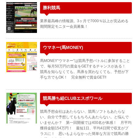
勝利競馬
業界最高峰の情報源。3ヶ月で7000％以上が見込める
期間限定モニター会員募集！
ウマネー(馬MONEY)
馬MONEY“ウマネー”は競馬予想バトルに参加すること
で、毎月50万円の賞金をGETするチャンスがある！
競馬を知らなくても、馬券を買わなくても、予想が下
手な方でもOK！ 完全無料で賞金GET!!
競馬勝ち組CLUBエスポワール
競馬予想会社はあたらない、競馬ソフトもあたらな
い、自分で予想してももちろんあたらない。と悩んで
いませんか？ 第一回開催では400名が体感！ 月平均
獲得金額154万円！ 最短1日、平均4日間で収支がプ
ラスに！ 思いもよらなかった簡単な方法で競馬の勝