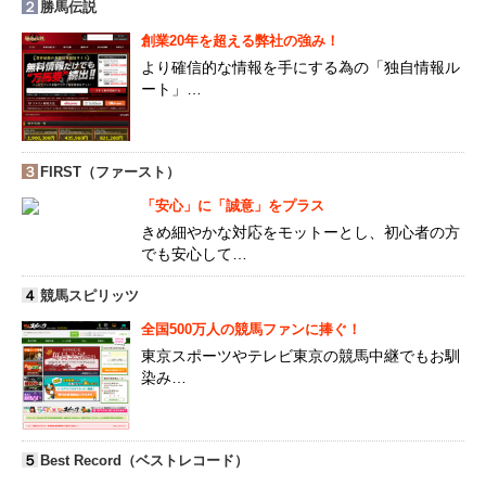
２
勝馬伝説
創業20年を超える弊社の強み！
より確信的な情報を手にする為の「独自情報ル
ート」…
３
FIRST（ファースト）
「安心」に「誠意」をプラス
きめ細やかな対応をモットーとし、初心者の方
でも安心して…
４
競馬スピリッツ
全国500万人の競馬ファンに捧ぐ！
東京スポーツやテレビ東京の競馬中継でもお馴
染み…
５
Best Record（ベストレコード）