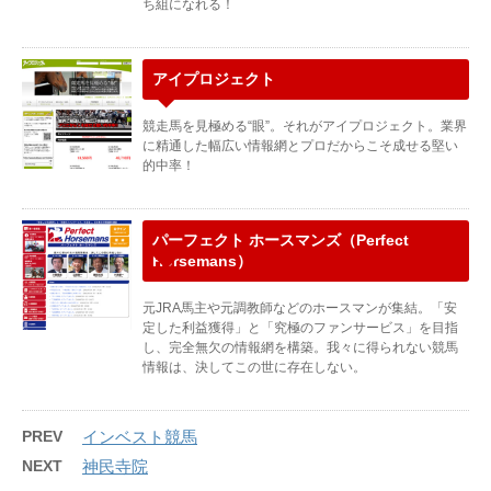
ち組になれる！
アイプロジェクト
競走馬を見極める“眼”。それがアイプロジェクト。業界
に精通した幅広い情報網とプロだからこそ成せる堅い
的中率！
パーフェクト ホースマンズ（Perfect
Horsemans）
元JRA馬主や元調教師などのホースマンが集結。「安
定した利益獲得」と「究極のファンサービス」を目指
し、完全無欠の情報網を構築。我々に得られない競馬
情報は、決してこの世に存在しない。
PREV
インベスト競馬
NEXT
神民寺院