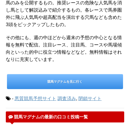
馬のみを公開するもの。推奨レースの危険な人気馬を消
し馬として解説込みで紹介するもの。各レースで馬券圏
外に飛ぶ人気馬や超高配当を演出する穴馬なども含めた
3頭をピックアップしたもの。
その他にも、週の中ほどから週末の予想の中心となる情
報を無料で配信。注目レース、注目馬、コースや馬場傾
向といった的中に役立つ情報などなど。無料情報はそれ
なりに充実しています。
競馬マグナムを見に行く
-
悪質競馬予想サイト
調査済み
,
閉鎖サイト
競馬マグナムの最新の口コミ投稿一覧