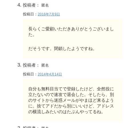
投稿者：
匿名
投稿日：
2016年7月9日
長らくご愛顧いただきありがとうございまし
た。
だそうです。閉鎖したようですね。
投稿者：
匿名
投稿日：
2014年4月14日
自分も無料目当てで登録したけど、全然役に
立たないので速攻で退会した。そしたら、別
のサイトから迷惑メールがやまほど来るよう
に。捨てアドだから別にいいけど、アドレス
の横流しみたいのはたぶんやってるね。