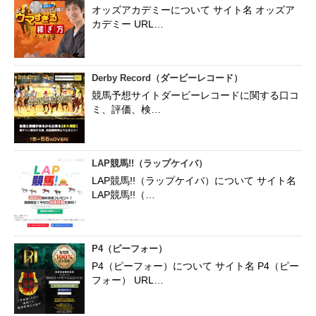
オッズアカデミーについて サイト名 オッズア
カデミー URL…
Derby Record（ダービーレコード）
競馬予想サイトダービーレコードに関する口コ
ミ、評価、検…
LAP競馬!!（ラップケイバ）
LAP競馬!!（ラップケイバ）について サイト名
LAP競馬!!（…
P4（ピーフォー）
P4（ピーフォー）について サイト名 P4（ピー
フォー） URL…