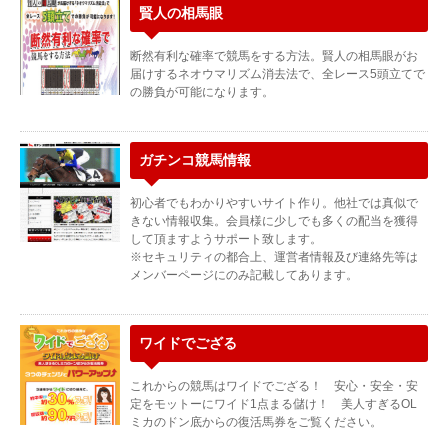
賢人の相馬眼
断然有利な確率で競馬をする方法。賢人の相馬眼がお
届けするネオウマリズム消去法で、全レース5頭立てで
の勝負が可能になります。
ガチンコ競馬情報
初心者でもわかりやすいサイト作り。他社では真似で
きない情報収集。会員様に少しでも多くの配当を獲得
して頂ますようサポート致します。
※セキュリティの都合上、運営者情報及び連絡先等は
メンバーページにのみ記載してあります。
ワイドでござる
これからの競馬はワイドでござる！ 安心・安全・安
定をモットーにワイド1点まる儲け！ 美人すぎるOL
ミカのドン底からの復活馬券をご覧ください。