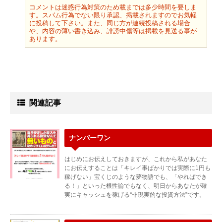
コメントは迷惑行為対策のため載までは多少時間を要しま
す。スパム行為でない限り承認、掲載されますのでお気軽
に投稿して下さい。また、同じ方が連続投稿される場合
や、内容の薄い書き込み、誹謗中傷等は掲載を見送る事が
あります。
関連記事
ナンバーワン
はじめにお伝えしておきますが、これから私があなた
にお伝えすることは「キレイ事ばかりでは実際に1円も
稼げない」宝くじのような夢物語でも、「やればでき
る！」といった根性論でもなく、明日からあなたが確
実にキャッシュを稼げる“非現実的な投資方法”です。