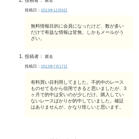
投稿者：
匿名
投稿日：
2013年12月6日
無料情報目的に会員になったけど、数が多い
だけで有益な情報は皆無。しかもメールがう
ざい。
投稿者：
匿名
投稿日：
2013年7月17日
有料買い目利用してました。不的中のレース
ものせてるから信用できると思いましたが、3
ヶ月で的中は安いのが少しだけ。購入してい
ないレースばかりが的中していました。確証
はありませんが、かなり怪しいと思います。