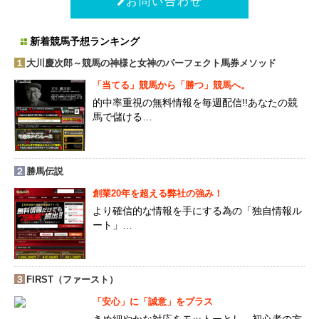
お問い合わせ
新着競馬予想ランキング
１
大川慶次郎～競馬の神様と女神のパーフェクト馬券メソッド
「当てる」競馬から「勝つ」競馬へ。
的中率重視の無料情報を毎週配信!!あなたの競
馬で儲ける…
２
勝馬伝説
創業20年を超える弊社の強み！
より確信的な情報を手にする為の「独自情報ル
ート」…
３
FIRST（ファースト）
「安心」に「誠意」をプラス
きめ細やかな対応をモットーとし、初心者の方