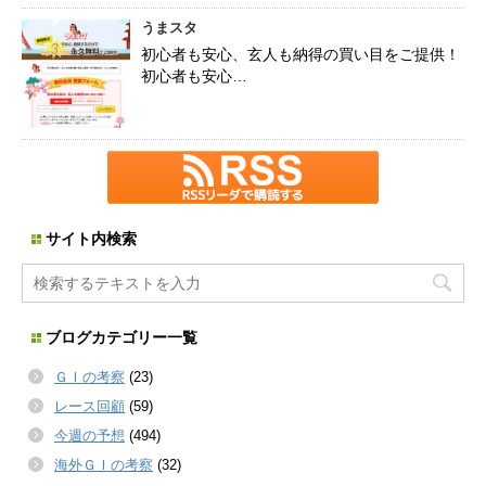
うまスタ
初心者も安心、玄人も納得の買い目をご提供！
初心者も安心…
サイト内検索
ブログカテゴリー一覧
ＧＩの考察
(23)
レース回顧
(59)
今週の予想
(494)
海外ＧＩの考察
(32)