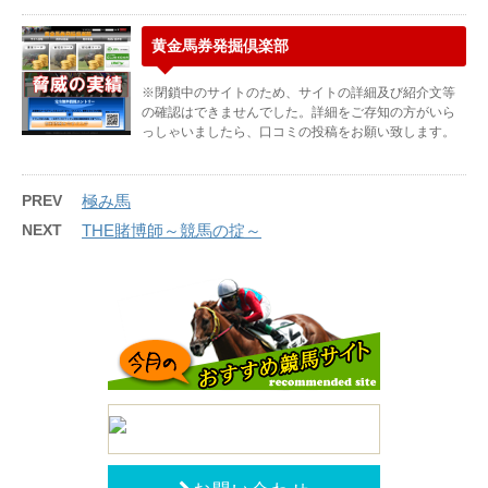
黄金馬券発掘倶楽部
※閉鎖中のサイトのため、サイトの詳細及び紹介文等
の確認はできませんでした。詳細をご存知の方がいら
っしゃいましたら、口コミの投稿をお願い致します。
PREV
極み馬
NEXT
THE賭博師～競馬の掟～