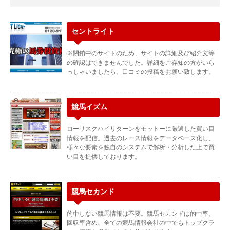
セントライト
※閉鎖中のサイトのため、サイトの詳細及び紹介文等
の確認はできませんでした。詳細をご存知の方がいら
っしゃいましたら、口コミの投稿をお願い致します。
競馬イズム
ローリスクハイリターンをモットーに厳選した買い目
情報を配信。過去のレース情報をデータベース化し、
様々な要素を独自のシステムで解析・分析した上で買
い目を提供しております。
競馬セカンド
的中しない競馬情報は不要。競馬セカンドは的中率、
回収率含め、全ての競馬情報会社の中でもトップクラ