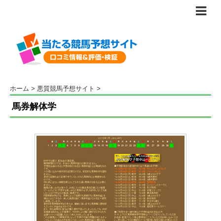
ホーム
>
悪質競馬予想サイト
>
馬券解体学