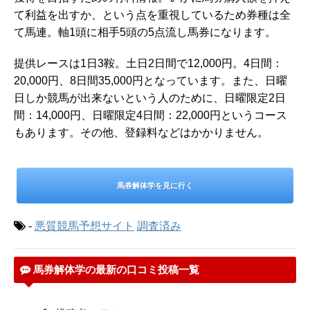
て利益を出すか、という点を重視しているため券種は全
て馬連。軸1頭に相手5頭の5点流し馬券になります。
提供レースは1日3鞍。土日2日間で12,000円。4日間：
20,000円、8日間35,000円となっています。また、日曜
日しか競馬が出来ないという人のために、日曜限定2日
間：14,000円、日曜限定4日間：22,000円というコース
もあります。その他、登録料などはかかりません。
馬券解体学を見に行く
-
悪質競馬予想サイト
調査済み
馬券解体学の最新の口コミ投稿一覧