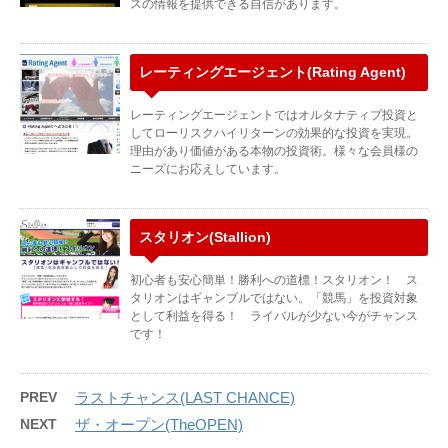
スの情報を提供できる自信があります。
レーティングエージェント(Rating Agent)
レーティングエージェントではオルタナティブ投資と
してローリスクハイリターンの効果的な投資を実現。
理由があり価値がある本物の投資術。様々な会員様の
ニーズにお応えしています。
スタリオン(Stallion)
初心者も安心簡単！勝利への道標！スタリオン！ ス
タリオンはギャンブルではない。「競馬」を投資対象
として利益を得る！ ライバルが少ない今がチャンス
です！
PREV
ラストチャンス(LAST CHANCE)
NEXT
ザ・オープン(TheOPEN)