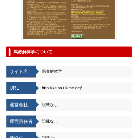
馬券解体学について
サイト名
馬券解体学
URL
http://keiba.ukime.org/
運営会社
記載なし
運営責任者
記載なし
連絡先
記載なし