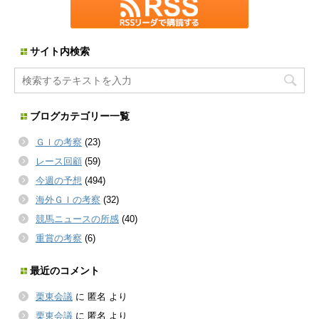
サイト内検索
ブログカテゴリー一覧
ＧＩの考察
(23)
レース回顧
(59)
今週の予想
(494)
海外ＧＩの考察
(32)
競馬ニュースの所感
(40)
重賞の考察
(6)
最近のコメント
栗東会議
に
匿名
より
栗東会議
に
匿名
より