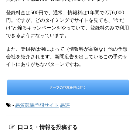
登録料金は500円で、通常、情報料は1年間で2万6,000
円。ですが、どのタイミングでサイトを見ても、“今だ
け”と煽るキャンペーンをやっていて、登録料のみで利用
できるようになっています。
また、登録後は例によって（情報料が高額な）他の予想
会社を紹介されます。新聞広告を出しているこの手のサ
イトにありがちなパターンですね。
ターフの花束を見に行く
-
悪質競馬予想サイト
悪評
口コミ・情報を投稿する