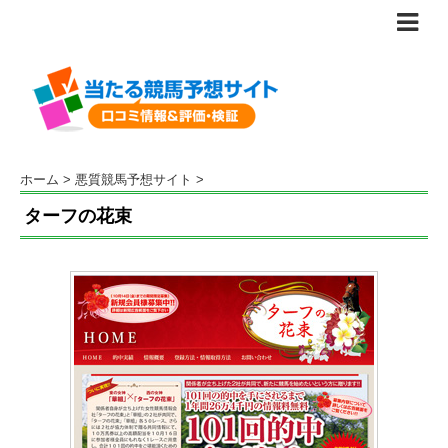
ホーム
>
悪質競馬予想サイト
>
ターフの花束