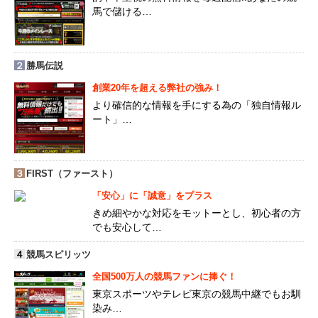
馬で儲ける…
２
勝馬伝説
創業20年を超える弊社の強み！
より確信的な情報を手にする為の「独自情報ル
ート」…
３
FIRST（ファースト）
「安心」に「誠意」をプラス
きめ細やかな対応をモットーとし、初心者の方
でも安心して…
４
競馬スピリッツ
全国500万人の競馬ファンに捧ぐ！
東京スポーツやテレビ東京の競馬中継でもお馴
染み…