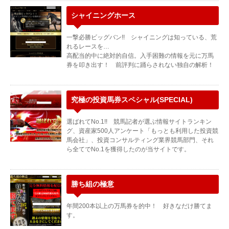
シャイニングホース
一撃必勝ビッグバン!! シャイニングは知っている、荒
れるレースを…
高配当的中に絶対的自信。入手困難の情報を元に万馬
券を叩き出す！ 前評判に踊らされない独自の解析！
究極の投資馬券スペシャル(SPECIAL)
選ばれてNo.1!! 競馬記者が選ぶ情報サイトランキン
グ、資産家500人アンケート「もっとも利用した投資競
馬会社」、投資コンサルティング業界競馬部門、それ
ら全てでNo.1を獲得したのが当サイトです。
勝ち組の極意
年間200本以上の万馬券を的中！ 好きなだけ勝てま
す。