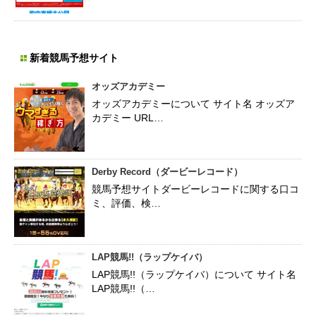
新着競馬予想サイト
オッズアカデミー
オッズアカデミーについて サイト名 オッズア
カデミー URL…
Derby Record（ダービーレコード）
競馬予想サイトダービーレコードに関する口コ
ミ、評価、検…
LAP競馬!!（ラップケイバ）
LAP競馬!!（ラップケイバ）について サイト名
LAP競馬!!（…