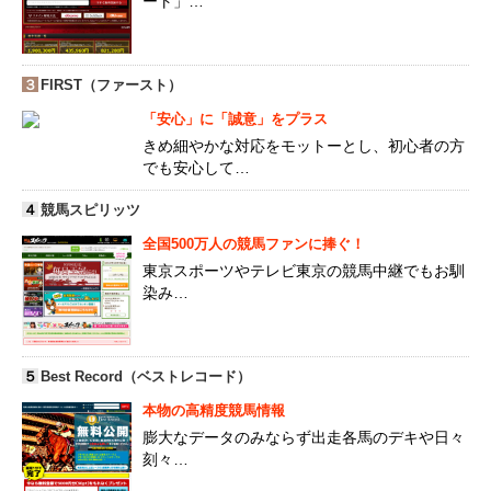
ート」…
３
FIRST（ファースト）
「安心」に「誠意」をプラス
きめ細やかな対応をモットーとし、初心者の方
でも安心して…
４
競馬スピリッツ
全国500万人の競馬ファンに捧ぐ！
東京スポーツやテレビ東京の競馬中継でもお馴
染み…
５
Best Record（ベストレコード）
本物の高精度競馬情報
膨大なデータのみならず出走各馬のデキや日々
刻々…