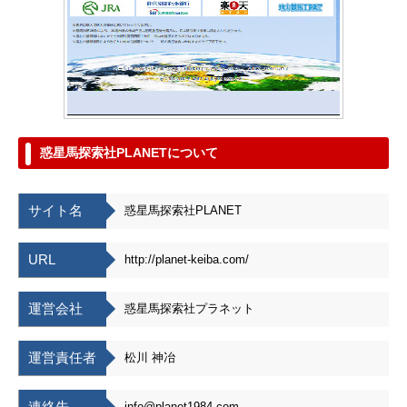
惑星馬探索社PLANETについて
サイト名
惑星馬探索社PLANET
URL
http://planet-keiba.com/
運営会社
惑星馬探索社プラネット
運営責任者
松川 神冶
連絡先
info@planet1984.com