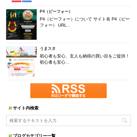
P4（ピーフォー）
P4（ピーフォー）について サイト名 P4（ピー
フォー） URL…
うまスタ
初心者も安心、玄人も納得の買い目をご提供！
初心者も安心…
サイト内検索
ブログカテゴリー一覧