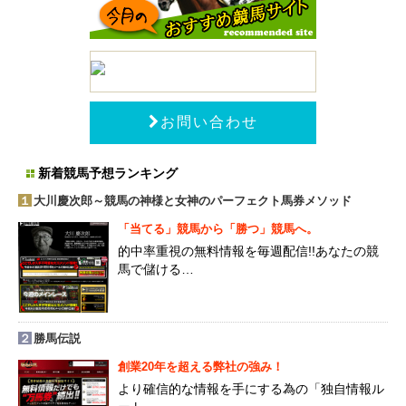
お問い合わせ
新着競馬予想ランキング
１
大川慶次郎～競馬の神様と女神のパーフェクト馬券メソッド
「当てる」競馬から「勝つ」競馬へ。
的中率重視の無料情報を毎週配信!!あなたの競
馬で儲ける…
２
勝馬伝説
創業20年を超える弊社の強み！
より確信的な情報を手にする為の「独自情報ル