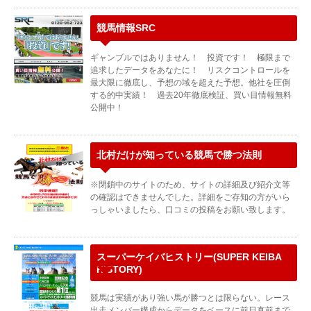
競馬情報SRC
ギャンブルではありません！ 投資です！ 極限まで
追求したデータをあなたに！ リスクコントロールを
最大限に徹底し、予想の域を超えた予想。他社を圧倒
する的中実績！ 過去20年徹底検証、買い目情報無料
公開中！
北村だけが知っている競馬で勝つ法則
※閉鎖中のサイトのため、サイトの詳細及び紹介文等
の確認はできませんでした。詳細をご存知の方がいら
っしゃいましたら、口コミの投稿をお願い致します。
スーパーケイバヒストリー(SUPER KEIBA
HISTORY)
競馬は実績があり強い馬が勝つとは限らない。レース
出走メンバー構成からデータをベースに前日直前まで