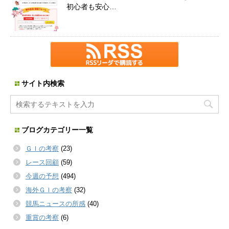
初心者も安心…
サイト内検索
ブログカテゴリー一覧
ＧＩの考察
(23)
レース回顧
(59)
今週の予想
(494)
海外ＧＩの考察
(32)
競馬ニュースの所感
(40)
重賞の考察
(6)