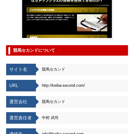
競馬セカンドについて
サイト名
競馬セカンド
URL
http://keiba-second.com/
運営会社
競馬セカンド
運営責任者
中村 武司
連絡先
info@keiba-second.com