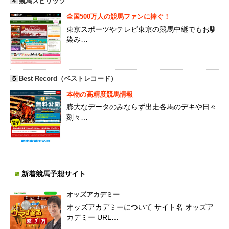
４
競馬スピリッツ
全国500万人の競馬ファンに捧ぐ！
東京スポーツやテレビ東京の競馬中継でもお馴
染み…
５
Best Record（ベストレコード）
本物の高精度競馬情報
膨大なデータのみならず出走各馬のデキや日々
刻々…
新着競馬予想サイト
オッズアカデミー
オッズアカデミーについて サイト名 オッズア
カデミー URL…