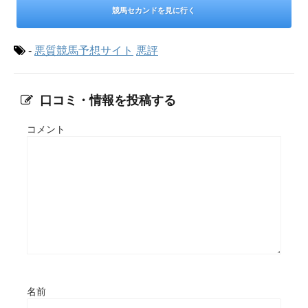
競馬セカンドを見に行く
-
悪質競馬予想サイト
悪評
口コミ・情報を投稿する
コメント
名前