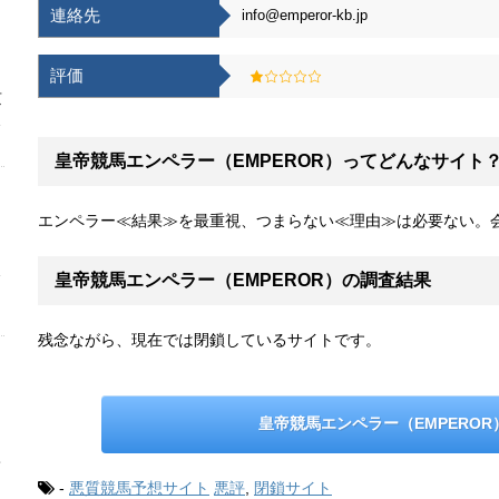
連絡先
info@emperor-kb.jp
評価
京
…
皇帝競馬エンペラー（EMPEROR）ってどんなサイト
エンペラー≪結果≫を最重視、つまらない≪理由≫は必要ない。
出
…
皇帝競馬エンペラー（EMPEROR）の調査結果
残念ながら、現在では閉鎖しているサイトです。
皇帝競馬エンペラー（EMPERO
て
-
悪質競馬予想サイト
悪評
,
閉鎖サイト