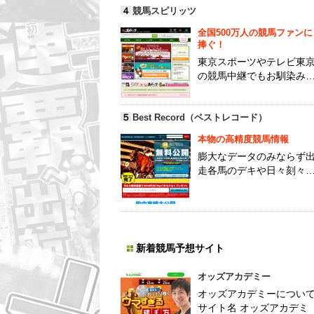
４
競馬スピリッツ
全国500万人の競馬ファンに
捧ぐ！
東京スポーツやテレビ東
の競馬中継でもお馴染み
５
Best Record（ベストレコード）
本物の高精度競馬情報
膨大なデータのみならず
走各馬のデキや日々刻々
新着競馬予想サイト
オッズアカデミー
オッズアカデミーについ
サイト名 オッズアカデミ