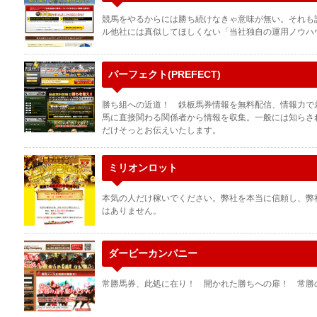
競馬をやるからには勝ち続けなきゃ意味が無い。それも
ル他社には真似してほしくない「当社独自の運用ノウハ
パーフェクト(PREFECT)
勝ち組への近道！ 鉄板馬券情報を無料配信、情報力で
馬に直接関わる関係者から情報を収集。一般には知らさ
だけそっとお伝えいたします。
ミリオンロット
本気の人だけ稼いでください。弊社を本当に信頼し、弊
はありません。
ダービーカンパニー
常勝馬券、此処に在り！ 開かれた勝ちへの扉！ 常勝