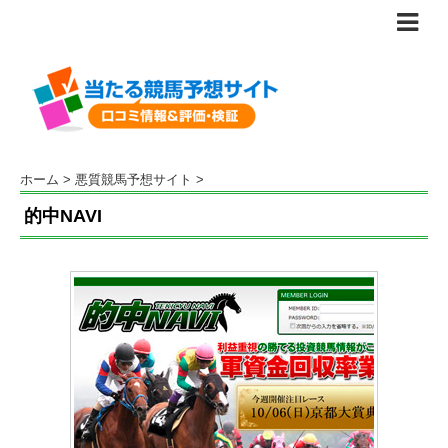
ホーム
>
悪質競馬予想サイト
>
的中NAVI