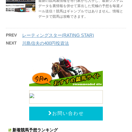
最新の競馬裏情報を専門家から入手し、最新システム
データを裏情報を併せて算出した究極の予想を毎週メ
ール送信！競馬はギャンブルではありません。情報と
データで競馬は攻略できます。
PREV
レーティングスター(RATING STAR)
NEXT
川島信夫の400円投資法
お問い合わせ
新着競馬予想ランキング