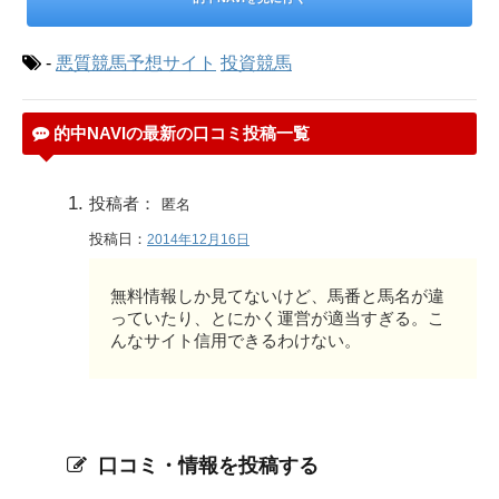
-
悪質競馬予想サイト
投資競馬
的中NAVIの最新の口コミ投稿一覧
投稿者：
匿名
投稿日：
2014年12月16日
無料情報しか見てないけど、馬番と馬名が違
っていたり、とにかく運営が適当すぎる。こ
んなサイト信用できるわけない。
口コミ・情報を投稿する