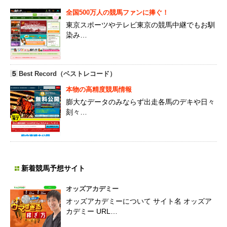
全国500万人の競馬ファンに捧ぐ！
東京スポーツやテレビ東京の競馬中継でもお馴
染み…
５
Best Record（ベストレコード）
本物の高精度競馬情報
膨大なデータのみならず出走各馬のデキや日々
刻々…
新着競馬予想サイト
オッズアカデミー
オッズアカデミーについて サイト名 オッズア
カデミー URL…