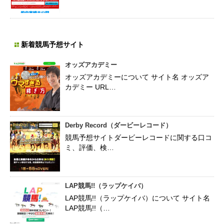
新着競馬予想サイト
オッズアカデミー
オッズアカデミーについて サイト名 オッズア
カデミー URL…
Derby Record（ダービーレコード）
競馬予想サイトダービーレコードに関する口コ
ミ、評価、検…
LAP競馬!!（ラップケイバ）
LAP競馬!!（ラップケイバ）について サイト名
LAP競馬!!（…