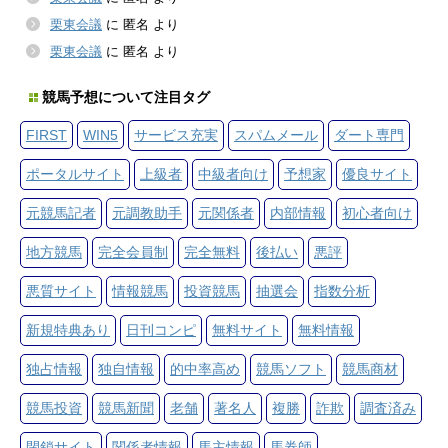
栗東会議
に
匿名
より
栗東会議
に
匿名
より
競馬予想について注目タグ
FIRST
WIN5
サービス充実
スパムメール
ダート専門
ポータルサイト
上級者
中級者向け
予想家
優良サイト
元競馬記者
元調教助手
元関係者
内部情報
初心者向け
地方競馬
完全会員制
完全無料
後払い
悪評
悪質サイト
情報競馬
投資競馬
抽選会
指数分析
新規特典あり
日刊コンピ
無料サイト
無料情報
独占情報
独自情報
的中率高め
競馬ソフト
競馬商材
競馬投資
競馬新聞
老舗
著名人
複勝
詐欺
調査済み
閉鎖サイト
関係者情報
馬主情報
馬券師