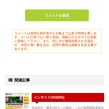
コメントは迷惑行為対策のため載までは多少時間を要しま
す。スパム行為でない限り承認、掲載されますのでお気軽
に投稿して下さい。また、同じ方が連続投稿される場合
や、内容の薄い書き込み、誹謗中傷等は掲載を見送る事が
あります。
関連記事
インサイド(INSIDE)
完全的中！勝率100％への執念！これが競馬関係者直伝