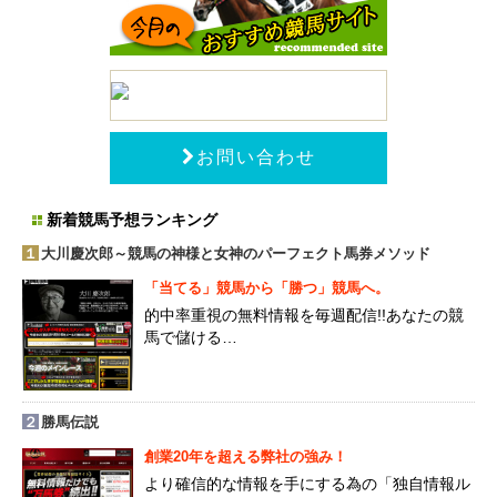
お問い合わせ
新着競馬予想ランキング
１
大川慶次郎～競馬の神様と女神のパーフェクト馬券メソッド
「当てる」競馬から「勝つ」競馬へ。
的中率重視の無料情報を毎週配信!!あなたの競
馬で儲ける…
２
勝馬伝説
創業20年を超える弊社の強み！
より確信的な情報を手にする為の「独自情報ル