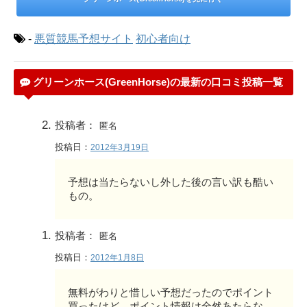
-
悪質競馬予想サイト
初心者向け
グリーンホース(GreenHorse)の最新の口コミ投稿一覧
投稿者：
匿名
投稿日：
2012年3月19日
予想は当たらないし外した後の言い訳も酷い
もの。
投稿者：
匿名
投稿日：
2012年1月8日
無料がわりと惜しい予想だったのでポイント
買ったけど、ポイント情報は全然あたらな