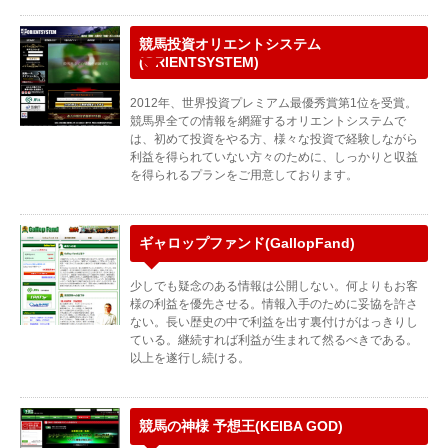
競馬投資オリエントシステム
(ORIENTSYSTEM)
2012年、世界投資プレミアム最優秀賞第1位を受賞。
競馬界全ての情報を網羅するオリエントシステムで
は、初めて投資をやる方、様々な投資で経験しながら
利益を得られていない方々のために、しっかりと収益
を得られるプランをご用意しております。
ギャロップファンド(GallopFand)
少しでも疑念のある情報は公開しない。何よりもお客
様の利益を優先させる。情報入手のために妥協を許さ
ない。長い歴史の中で利益を出す裏付けがはっきりし
ている。継続すれば利益が生まれて然るべきである。
以上を遂行し続ける。
競馬の神様 予想王(KEIBA GOD)