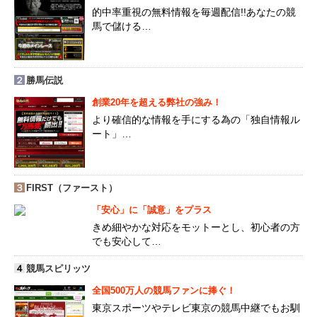
的中率重視の無料情報を毎週配信!!あなたの競
馬で儲ける…
２
勝馬伝説
創業20年を超える弊社の強み！
より確信的な情報を手にする為の「独自情報ル
ート」…
３
FIRST（ファースト）
「安心」に「誠意」をプラス
きめ細やかな対応をモットーとし、初心者の方
でも安心して…
４
競馬スピリッツ
全国500万人の競馬ファンに捧ぐ！
東京スポーツやテレビ東京の競馬中継でもお馴