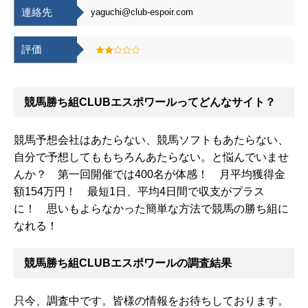
連絡先
yaguchi@club-espoir.com
評価
競馬勝ち組CLUBエスポワールってどんなサイト？
競馬予想会社はあたらない、競馬ソフトもあたらない、
自分で予想してももちろんあたらない。と悩んでいませ
んか？ 第一回開催では400名が体感！ 月平均獲得金
額154万円！ 最短1日、平均4日間で収支がプラス
に！ 思いもよらなかった簡単な方法で競馬の勝ち組に
なれる！
競馬勝ち組CLUBエスポワールの調査結果
只今、調査中です。皆様の情報をお待ちしております。