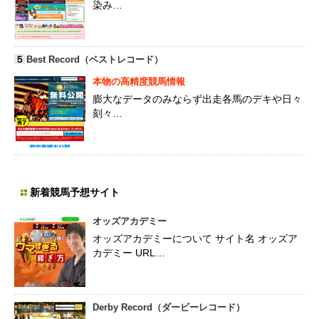
染み…
５
Best Record（ベストレコード）
本物の高精度競馬情報
膨大なデータのみならず出走各馬のデキや日々
刻々…
新着競馬予想サイト
オッズアカデミー
オッズアカデミーについて サイト名 オッズア
カデミー URL…
Derby Record（ダービーレコード）