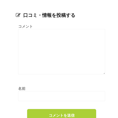
口コミ・情報を投稿する
コメント
名前