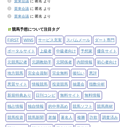
栗東会議
に
匿名
より
栗東会議
に
匿名
より
栗東会議
に
匿名
より
競馬予想について注目タグ
FIRST
WIN5
サービス充実
スパムメール
ダート専門
ポータルサイト
上級者
中級者向け
予想家
優良サイト
元競馬記者
元調教助手
元関係者
内部情報
初心者向け
地方競馬
完全会員制
完全無料
後払い
悪評
悪質サイト
情報競馬
投資競馬
抽選会
指数分析
新規特典あり
日刊コンピ
無料サイト
無料情報
独占情報
独自情報
的中率高め
競馬ソフト
競馬商材
競馬投資
競馬新聞
老舗
著名人
複勝
詐欺
調査済み