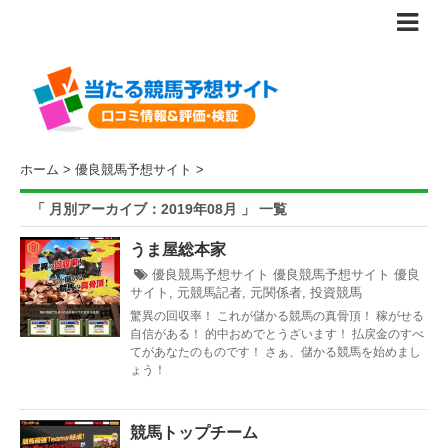
ホーム
>
優良競馬予想サイト
>
「 月別アーカイブ：2019年08月 」 一覧
うま屋総本家
優良競馬予想サイト
優良競馬予想サイト
優良
サイト
,
元競馬記者
,
元関係者
,
投資競馬
驚異の回収率！ これが儲かる競馬の真骨頂！ 稼がせる
自信がある！ 的中おめでとうざいます！ 払戻金のすべ
てがあなたのものです！ さぁ、儲かる競馬を始めまし
ょう！
競馬トップチーム