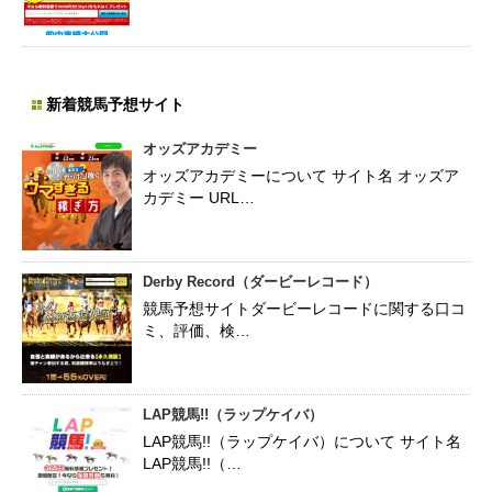
新着競馬予想サイト
オッズアカデミー
オッズアカデミーについて サイト名 オッズア
カデミー URL…
Derby Record（ダービーレコード）
競馬予想サイトダービーレコードに関する口コ
ミ、評価、検…
LAP競馬!!（ラップケイバ）
LAP競馬!!（ラップケイバ）について サイト名
LAP競馬!!（…