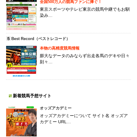
全国500万人の競馬ファンに捧ぐ！
東京スポーツやテレビ東京の競馬中継でもお馴
染み…
５
Best Record（ベストレコード）
本物の高精度競馬情報
膨大なデータのみならず出走各馬のデキや日々
刻々…
新着競馬予想サイト
オッズアカデミー
オッズアカデミーについて サイト名 オッズア
カデミー URL…