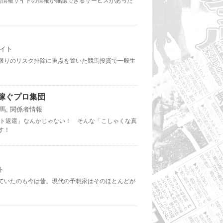
馬情報サイトの情報が確認できるサービスがあった
イト
限りのリスク排除に重点を置いた競馬投資で一般生
稼ぐプロ集団
馬
,
関係者情報
イント返還」なんかじゃない！ そんな「こしゃくな真
す！
ト
ていたのも今は昔。現代の予想家はそのほとんどが