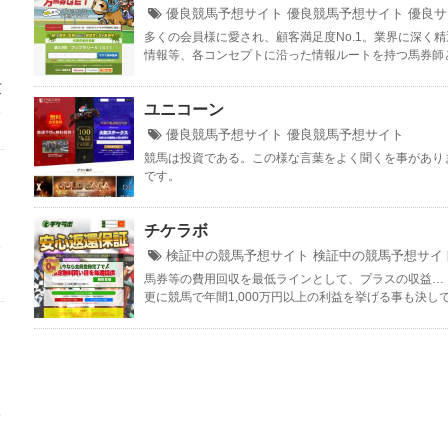
優良競馬予想サイト
優良競馬予想サイト
優良サ
多くの会員様に愛され、顧客満足度No.1。業界に深く
情報等、各コンセプトに沿った情報ルートを持つ馬券師
京
…
ユニコーン
優良競馬予想サイト
優良競馬予想サイト
競馬は投資である。この様な言葉をよく聞くを事があり
です。
出
チケラボ
…
検証中の競馬予想サイト
検証中の競馬予想サイ
馬券等の費用回収を最低ラインとして、プラスの収益…
更に競馬で年間1,000万円以上の利益を挙げる事も決し
て