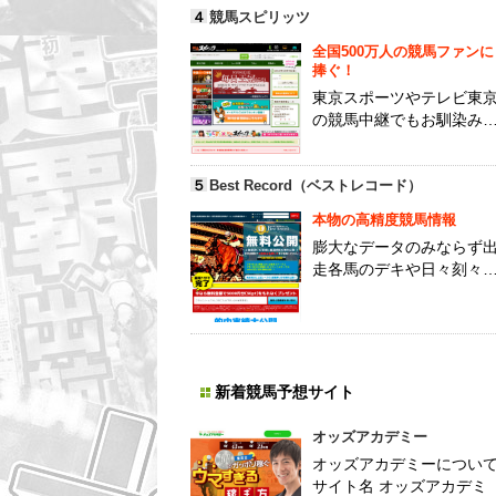
４
競馬スピリッツ
全国500万人の競馬ファンに
捧ぐ！
東京スポーツやテレビ東
の競馬中継でもお馴染み
５
Best Record（ベストレコード）
本物の高精度競馬情報
膨大なデータのみならず
走各馬のデキや日々刻々
新着競馬予想サイト
オッズアカデミー
オッズアカデミーについ
サイト名 オッズアカデミ