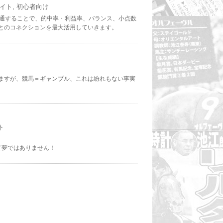
イト
,
初心者向け
精通することで、的中率・利益率、バランス、小点数
とのコネクションを最大活用していきます。
ますが、競馬＝ギャンブル、これは紛れもない事実
ト
て夢ではありません！