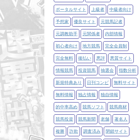
ポータルサイト
上級者
中級者向け
予想家
優良サイト
元競馬記者
元調教助手
元関係者
内部情報
初心者向け
地方競馬
完全会員制
完全無料
後払い
悪評
悪質サイト
情報競馬
投資競馬
抽選会
指数分析
新規特典あり
日刊コンピ
無料サイト
無料情報
独占情報
独自情報
的中率高め
競馬ソフト
競馬商材
競馬投資
競馬新聞
老舗
著名人
複勝
詐欺
調査済み
閉鎖サイト