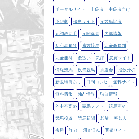
ポータルサイト
上級者
中級者向け
予想家
優良サイト
元競馬記者
元調教助手
元関係者
内部情報
初心者向け
地方競馬
完全会員制
完全無料
後払い
悪評
悪質サイト
情報競馬
投資競馬
抽選会
指数分析
新規特典あり
日刊コンピ
無料サイト
無料情報
独占情報
独自情報
的中率高め
競馬ソフト
競馬商材
競馬投資
競馬新聞
老舗
著名人
複勝
詐欺
調査済み
閉鎖サイト