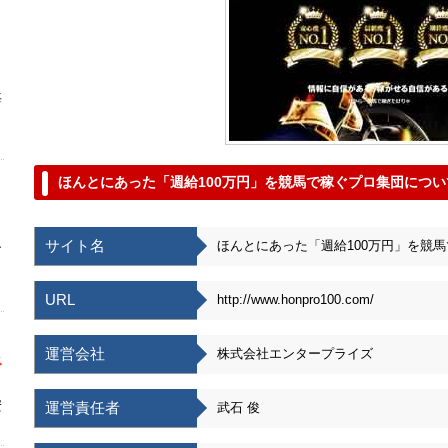
ク
」
毎
ほんとにあった「週給100万円」を競馬で稼ぐプロ集団につい
サイト名
ほんとにあった「週給100万円」を競
す
」
URL
http://www.honpro100.com/
運営会社
株式会社エンタープライズ
ス
ト
安
運営責任者
武石 俊