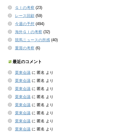
ＧＩの考察
(23)
レース回顧
(59)
今週の予想
(494)
海外ＧＩの考察
(32)
競馬ニュースの所感
(40)
重賞の考察
(6)
最近のコメント
栗東会議
に
匿名
より
栗東会議
に
匿名
より
栗東会議
に
匿名
より
栗東会議
に
匿名
より
栗東会議
に
匿名
より
栗東会議
に
匿名
より
栗東会議
に
匿名
より
栗東会議
に
匿名
より