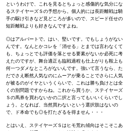
というわけで、これを見るとちょっと感傷的な気分にな
るステイヤーズＳの予想から。個人的には長距離戦は騎
手の駆け引きなど見どころが多いので、スピード任せの
短距離戦よりも好きなんですよね。
◎はアルバートで。はい、堅いです。でもしょうがない
んです。なんとかコレを「消せる」とまでは言わなくて
も、ちょっとでも評価を落とせる要素がないか必死に考
えたのですが、舞台適正も臨戦過程も仕上がりも鞍上も
何一つダメなところがないんです。強いて言うなら、た
だでさえ断然人気なのにムーアが乗ることでさらに人気
が被るのがイヤというくらいで、これは勝ち負けとは全
くの別問題ですからね。これから買うか、ステイヤーズ
Ｓの馬券を買わないかの二択と言ってもいいくらいでし
ょう。となれば、当然買わないという選択肢はないの
で、ド本命でも◎を打たざるを得ません・・・
とはいえ、ステイヤーズＳはヒモ荒れ傾向はそこそこあ