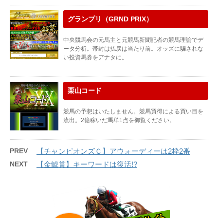
グランプリ（GRND PRIX）
中央競馬会の元馬主と元競馬新聞記者の競馬理論でデ
ータ分析。帯封は払戻は当たり前。オッズに騙されな
い投資馬券をアナタに。
栗山コード
競馬の予想はいたしません。競馬買得による買い目を
流出。2億稼いだ馬単1点を御覧ください。
PREV
【チャンピオンズＣ】アウォーディーは2枠2番
NEXT
【金鯱賞】キーワードは復活!?