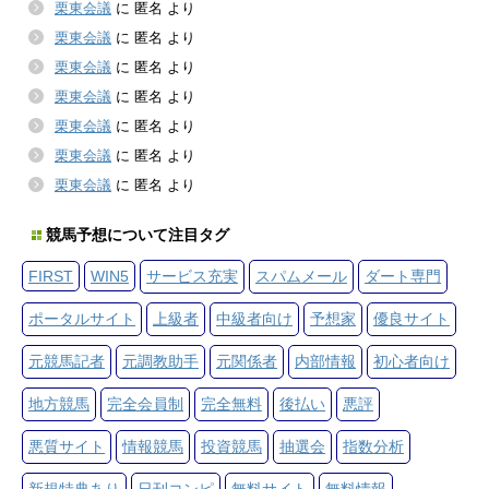
栗東会議
に
匿名
より
栗東会議
に
匿名
より
栗東会議
に
匿名
より
栗東会議
に
匿名
より
栗東会議
に
匿名
より
栗東会議
に
匿名
より
栗東会議
に
匿名
より
競馬予想について注目タグ
FIRST
WIN5
サービス充実
スパムメール
ダート専門
ポータルサイト
上級者
中級者向け
予想家
優良サイト
元競馬記者
元調教助手
元関係者
内部情報
初心者向け
地方競馬
完全会員制
完全無料
後払い
悪評
悪質サイト
情報競馬
投資競馬
抽選会
指数分析
新規特典あり
日刊コンピ
無料サイト
無料情報