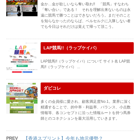
金か…金が欲しいなら奪い取れ!! 「競馬」すなわち
「奪い合い」である！ それを理解出来ないものは永
遠に競馬で勝つことはできないだろう。まだそのこと
を知らなかったのならば、ベルセルクに入隊しない者
でも今日はそれだけは覚えて帰って頂こう。
LAP競馬!!（ラップケイバ）
LAP競馬!!（ラップケイバ）について サイト名 LAP競
馬!!（ラップケイバ） ...
ダビコレ
多くの会員様に愛され、顧客満足度No.1。業界に深く
精通することで、的中率・利益率、バランス、小点数
情報等、各コンセプトに沿った情報ルートを持つ馬券
師とのコネクションを最大活用していきます。
PREV
【香港スプリント】今年も地元優勢？