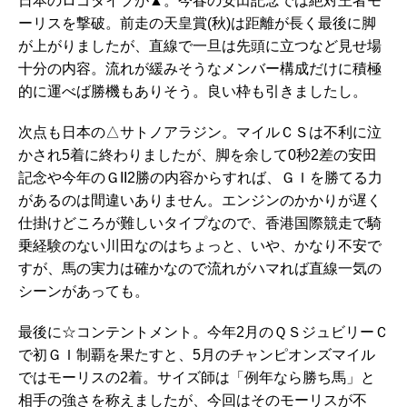
日本のロゴタイプが▲。今春の安田記念では絶対王者モ
ーリスを撃破。前走の天皇賞(秋)は距離が長く最後に脚
が上がりましたが、直線で一旦は先頭に立つなど見せ場
十分の内容。流れが緩みそうなメンバー構成だけに積極
的に運べば勝機もありそう。良い枠も引きましたし。
次点も日本の△サトノアラジン。マイルＣＳは不利に泣
かされ5着に終わりましたが、脚を余して0秒2差の安田
記念や今年のＧII2勝の内容からすれば、ＧＩを勝てる力
があるのは間違いありません。エンジンのかかりが遅く
仕掛けどころが難しいタイプなので、香港国際競走で騎
乗経験のない川田なのはちょっと、いや、かなり不安で
すが、馬の実力は確かなので流れがハマれば直線一気の
シーンがあっても。
最後に☆コンテントメント。今年2月のＱＳジュビリーＣ
で初ＧＩ制覇を果たすと、5月のチャンピオンズマイル
ではモーリスの2着。サイズ師は「例年なら勝ち馬」と
相手の強さを称えましたが、今回はそのモーリスが不