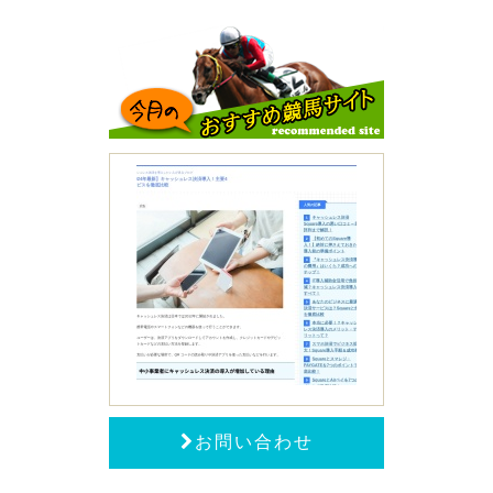
お問い合わせ