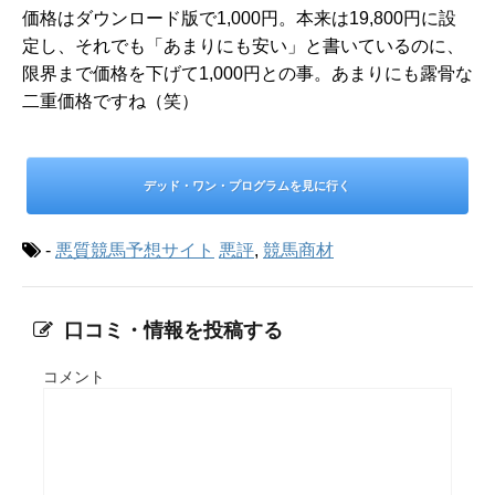
価格はダウンロード版で1,000円。本来は19,800円に設
定し、それでも「あまりにも安い」と書いているのに、
限界まで価格を下げて1,000円との事。あまりにも露骨な
二重価格ですね（笑）
デッド・ワン・プログラムを見に行く
-
悪質競馬予想サイト
悪評
,
競馬商材
口コミ・情報を投稿する
コメント