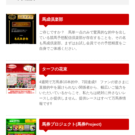
馬成倶楽部
ご存じですか？ 馬単一点のみで驚異的な的中を出し
ている競馬予想配信倶楽部が存在することを。その名
も馬成倶楽部。まずはお試し会員でその予想精度をご
自身でご体感ください。
ターフの花束
4週間で万馬券10本的中、7回達成!! ファンの皆さまに
直接的中を届けられない関係者から、幅広いご協力を
いただいているからこそ、私たちは絶対に外さないレ
ースしか提供しません。提供レースはすべて万馬券情
報です!!
馬券プロジェクト(馬券Project)