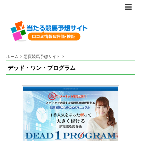
ホーム
>
悪質競馬予想サイト
>
デッド・ワン・プログラム