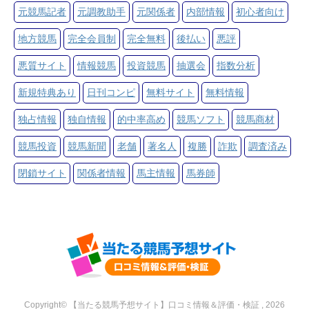
元競馬記者
元調教助手
元関係者
内部情報
初心者向け
地方競馬
完全会員制
完全無料
後払い
悪評
悪質サイト
情報競馬
投資競馬
抽選会
指数分析
新規特典あり
日刊コンピ
無料サイト
無料情報
独占情報
独自情報
的中率高め
競馬ソフト
競馬商材
競馬投資
競馬新聞
老舗
著名人
複勝
詐欺
調査済み
閉鎖サイト
関係者情報
馬主情報
馬券師
Copyright© 【当たる競馬予想サイト】口コミ情報＆評価・検証 , 2026