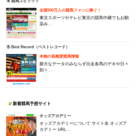
４
競馬スピリッツ
全国500万人の競馬ファンに捧ぐ！
東京スポーツやテレビ東京の競馬中継でもお馴
染み…
５
Best Record（ベストレコード）
本物の高精度競馬情報
膨大なデータのみならず出走各馬のデキや日々
刻々…
新着競馬予想サイト
オッズアカデミー
オッズアカデミーについて サイト名 オッズア
カデミー URL…