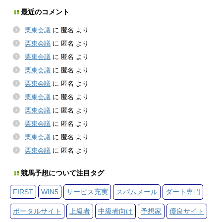
最近のコメント
栗東会議
に
匿名
より
栗東会議
に
匿名
より
栗東会議
に
匿名
より
栗東会議
に
匿名
より
栗東会議
に
匿名
より
栗東会議
に
匿名
より
栗東会議
に
匿名
より
栗東会議
に
匿名
より
栗東会議
に
匿名
より
栗東会議
に
匿名
より
競馬予想について注目タグ
FIRST
WIN5
サービス充実
スパムメール
ダート専門
ポータルサイト
上級者
中級者向け
予想家
優良サイト