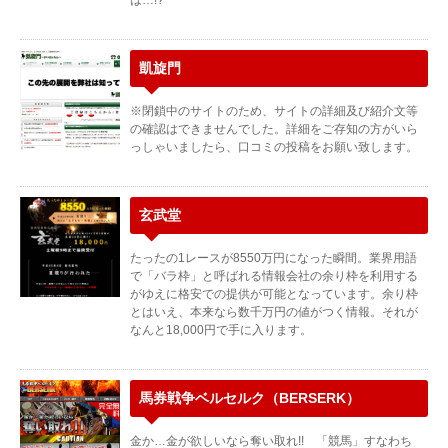
は…!?
凱旋門
※閉鎖中のサイトのため、サイトの詳細及び紹介文等
の確認はできませんでした。詳細をご存知の方がいら
っしゃいましたら、口コミの投稿をお願い致します。
玄武堂
たったの1レースが8550万円になった瞬間。業界用語
で「バラ枠」と呼ばれる情報会社の余り枠を利用する
がゆえに格安での提供が可能となっています。余り枠
とはいえ、本来なら数千万円の値がつく情報。それが
なんと18,000円で手に入ります。
馬券戦争ベルセルク（BERSERK）
金か…金が欲しいなら奪い取れ!! 「競馬」すなわち