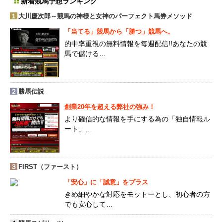
新着競馬予想ランキング
１
大川慶次郎～競馬の神様と女神のパーフェクト馬券メソッド
「当てる」競馬から「勝つ」競馬へ。
的中率重視の無料情報を毎週配信!!あなたの競
馬で儲ける…
２
勝馬伝説
創業20年を超える弊社の強み！
より確信的な情報を手にする為の「独自情報ル
ート」…
３
FIRST（ファースト）
「安心」に「誠意」をプラス
きめ細やかな対応をモットーとし、初心者の方
でも安心して…