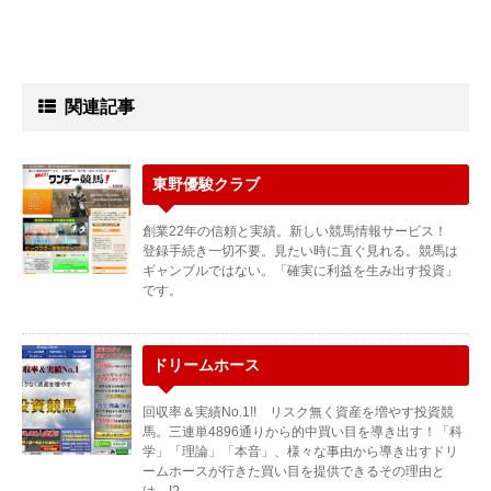
関連記事
東野優駿クラブ
創業22年の信頼と実績。新しい競馬情報サービス！
登録手続き一切不要。見たい時に直ぐ見れる。競馬は
ギャンブルではない。「確実に利益を生み出す投資」
です。
ドリームホース
回収率＆実績No.1!! リスク無く資産を増やす投資競
馬。三連単4896通りから的中買い目を導き出す！「科
学」「理論」「本音」、様々な事由から導き出すドリ
ームホースが行きた買い目を提供できるその理由と