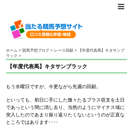
ホーム
>
競馬予想ブログ
>
レース回顧
>
【年度代表馬】キタサンブ
ラック
>
【年度代表馬】キタサンブラック
もう水曜日ですが、今更ながら先週の回顧。
といっても、初日に手にした微々たるプラス収支を土日
であっという間に消し去り、当然のようにマイナス域に
突入したのであまり振り返りたくないというのが正直な
ところではあります‥‥