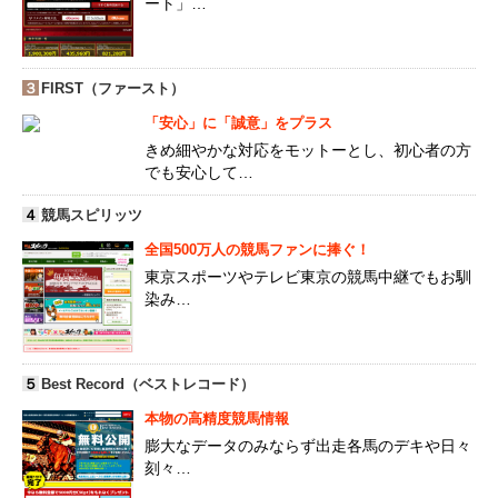
ート」…
３
FIRST（ファースト）
「安心」に「誠意」をプラス
きめ細やかな対応をモットーとし、初心者の方
でも安心して…
４
競馬スピリッツ
全国500万人の競馬ファンに捧ぐ！
東京スポーツやテレビ東京の競馬中継でもお馴
染み…
５
Best Record（ベストレコード）
本物の高精度競馬情報
膨大なデータのみならず出走各馬のデキや日々
刻々…