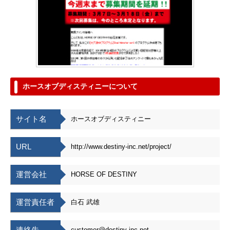
ホースオブディスティニーについて
サイト名
ホースオブディスティニー
URL
http://www.destiny-inc.net/project/
運営会社
HORSE OF DESTINY
運営責任者
白石 武雄
連絡先
customer@destiny-inc.net