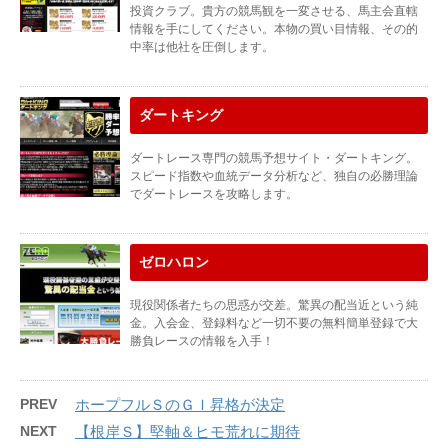
投資クラブ。貴方の競馬観を一変させる、馬主会直轄
情報を手にしてください。本物の買い目情報、その的
中率は他社を圧倒します。
ダートキング
ダートレース専門の競馬予想サイト・ダートキング。
スピード指数や血統データ分析など、独自の必勝理論
でダートレースを攻略します。
ゼロハロン
現役関係者たちの思惑が交差。驚異の配当近という純
金。入会金、登録料など一切不要の無料簡単登録で大
勝負レースの情報を入手！
PREV
ホープフルＳのＧＩ昇格が決定
NEXT
【根岸Ｓ】堅軸＆ヒモ荒れに期待