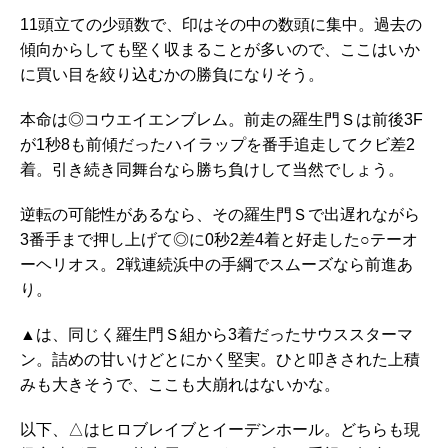
11頭立ての少頭数で、印はその中の数頭に集中。過去の
傾向からしても堅く収まることが多いので、ここはいか
に買い目を絞り込むかの勝負になりそう。
本命は◎コウエイエンブレム。前走の羅生門Ｓは前後3F
が1秒8も前傾だったハイラップを番手追走してクビ差2
着。引き続き同舞台なら勝ち負けして当然でしょう。
逆転の可能性があるなら、その羅生門Ｓで出遅れながら
3番手まで押し上げて◎に0秒2差4着と好走した○テーオ
ーヘリオス。2戦連続浜中の手綱でスムーズなら前進あ
り。
▲は、同じく羅生門Ｓ組から3着だったサウススターマ
ン。詰めの甘いけどとにかく堅実。ひと叩きされた上積
みも大きそうで、ここも大崩れはないかな。
以下、△はヒロブレイブとイーデンホール。どちらも現