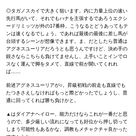
◎タガノスカイで大きく狙います。内に力量上位の速い
先行馬がいて、それでもハナを主張するであろうエクシ
ードリミッツが外の17番枠。こうなるとどうあってもテ
ンは速くなるでしょう。であれば最後の最後に差し馬が
台頭するシーンが想像できます。ま、だとしたら普通は
アグネスユーリアだろうとも思うんですけど、決め手の
鋭さならこちらも負けてませんし、上手いことインでロ
スなく運んで脚をタメて、直線で前が開いてくれれ
ば……
前述アグネスユーリアが○。昇級初戦の前走も直線でも
たつきさえしなければもっと際どかったでしょうし、普
通に回ってくれば勝ち負けかと。
▲はダイアナヘイロー。能力だけならこれが一番だと思
うので、多少厳しい流れになっても好位から押し切って
しまう可能性もあるかな。調教もメチャクチャ良かった