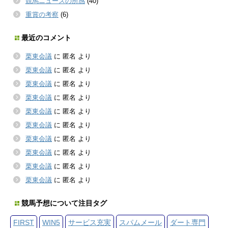
競馬ニュースの所感
(40)
重賞の考察
(6)
最近のコメント
栗東会議
に
匿名
より
栗東会議
に
匿名
より
栗東会議
に
匿名
より
栗東会議
に
匿名
より
栗東会議
に
匿名
より
栗東会議
に
匿名
より
栗東会議
に
匿名
より
栗東会議
に
匿名
より
栗東会議
に
匿名
より
栗東会議
に
匿名
より
競馬予想について注目タグ
FIRST
WIN5
サービス充実
スパムメール
ダート専門