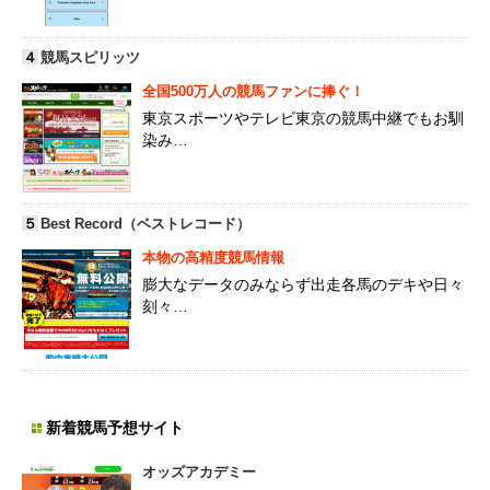
４
競馬スピリッツ
全国500万人の競馬ファンに捧ぐ！
東京スポーツやテレビ東京の競馬中継でもお馴
染み…
５
Best Record（ベストレコード）
本物の高精度競馬情報
膨大なデータのみならず出走各馬のデキや日々
刻々…
新着競馬予想サイト
オッズアカデミー