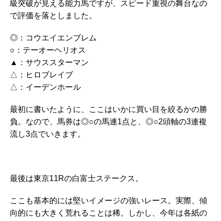
級突破が見える能力馬ですが、スピード重視の舞台なの
で評価を落としました。
◎：コウエイエンブレム
○：テーオーヘリオス
▲：サウススターマン
△：ヒロブレイブ
△：イーデンホール
最初に書いたように、ここはいかに買い目を絞るかの勝
負。なので、馬券は◎○の馬連1点と、◎○2頭軸の3連複
流し3点でいきます。
最後は東京11Rの白富士ステークス。
ここも基本的には堅いイメージの強いレース。実際、傾
向的にも大きく荒れることは稀。しかし、今年は各紙の