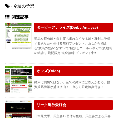
- 今週の予想
関連記事
ダービーアナライズ(Derby Analyze)
競馬を死ぬほど愛し夜も眠れなくなるほど真剣に予想
するあなたへ捧げる無料プレゼント。あながた抱え
る“競馬の悩み”を“すべて”解決しゴールへ導く“投資競馬
の結論”。期間限定“完全無料”プレゼント中!!
オッズ(Odds)
結末は偶然ではない。全ての結末には答えがある。投
資競馬情報が盛り沢山！ 今なら限定特典付き！
リーク馬券愛好会
日本最大手、馬主会12団体が集結。馬主会による馬券