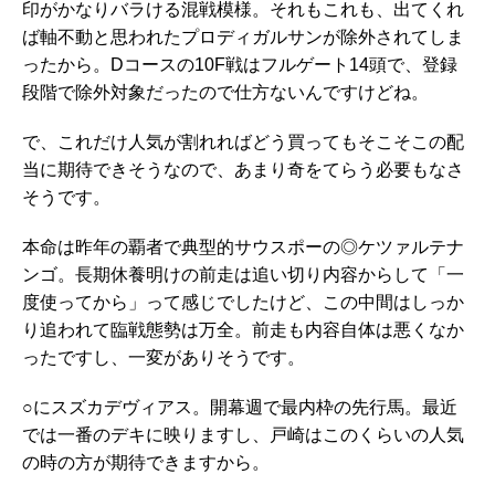
印がかなりバラける混戦模様。それもこれも、出てくれ
ば軸不動と思われたプロディガルサンが除外されてしま
ったから。Dコースの10F戦はフルゲート14頭で、登録
段階で除外対象だったので仕方ないんですけどね。
で、これだけ人気が割れればどう買ってもそこそこの配
当に期待できそうなので、あまり奇をてらう必要もなさ
そうです。
本命は昨年の覇者で典型的サウスポーの◎ケツァルテナ
ンゴ。長期休養明けの前走は追い切り内容からして「一
度使ってから」って感じでしたけど、この中間はしっか
り追われて臨戦態勢は万全。前走も内容自体は悪くなか
ったですし、一変がありそうです。
○にスズカデヴィアス。開幕週で最内枠の先行馬。最近
では一番のデキに映りますし、戸崎はこのくらいの人気
の時の方が期待できますから。