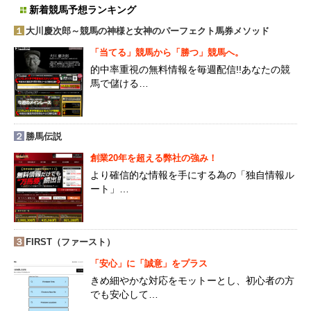
新着競馬予想ランキング
１
大川慶次郎～競馬の神様と女神のパーフェクト馬券メソッド
「当てる」競馬から「勝つ」競馬へ。
的中率重視の無料情報を毎週配信!!あなたの競
馬で儲ける…
２
勝馬伝説
創業20年を超える弊社の強み！
より確信的な情報を手にする為の「独自情報ル
ート」…
３
FIRST（ファースト）
「安心」に「誠意」をプラス
きめ細やかな対応をモットーとし、初心者の方
でも安心して…