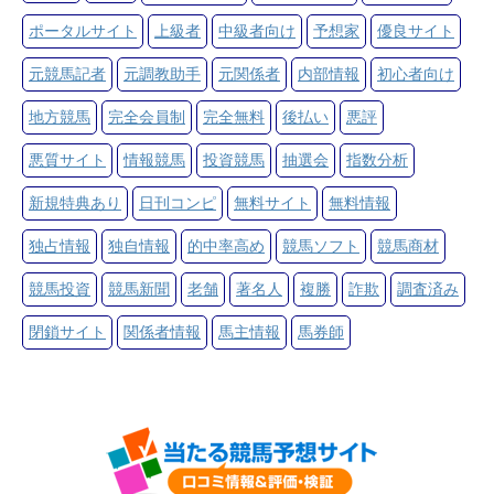
ポータルサイト
上級者
中級者向け
予想家
優良サイト
元競馬記者
元調教助手
元関係者
内部情報
初心者向け
地方競馬
完全会員制
完全無料
後払い
悪評
悪質サイト
情報競馬
投資競馬
抽選会
指数分析
新規特典あり
日刊コンピ
無料サイト
無料情報
独占情報
独自情報
的中率高め
競馬ソフト
競馬商材
競馬投資
競馬新聞
老舗
著名人
複勝
詐欺
調査済み
閉鎖サイト
関係者情報
馬主情報
馬券師