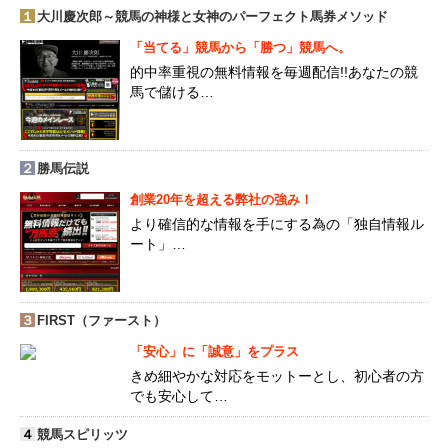
１
大川慶次郎～競馬の神様と女神のパーフェクト馬券メソッド
「当てる」競馬から「勝つ」競馬へ。
的中率重視の無料情報を毎週配信!!あなたの競
馬で儲ける…
２
勝馬伝説
創業20年を超える弊社の強み！
より確信的な情報を手にする為の「独自情報ル
ート」…
３
FIRST（ファースト）
「安心」に「誠意」をプラス
きめ細やかな対応をモットーとし、初心者の方
でも安心して…
４
競馬スピリッツ