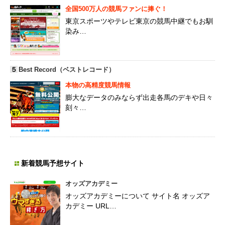
全国500万人の競馬ファンに捧ぐ！
東京スポーツやテレビ東京の競馬中継でもお馴
染み…
５
Best Record（ベストレコード）
本物の高精度競馬情報
膨大なデータのみならず出走各馬のデキや日々
刻々…
新着競馬予想サイト
オッズアカデミー
オッズアカデミーについて サイト名 オッズア
カデミー URL…