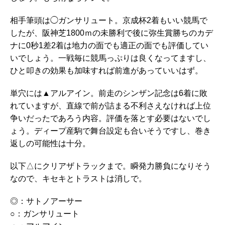
相手筆頭は◯ガンサリュート。京成杯2着もいい競馬で
したが、阪神芝1800ｍの未勝利で後に弥生賞勝ちのカデ
ナに0秒1差2着は地力の面でも適正の面でも評価してい
いでしょう。一戦毎に競馬っぷりは良くなってますし、
ひと叩きの効果も加味すれば前進があっていいはず。
単穴には▲アルアイン。前走のシンザン記念は6着に敗
れていますが、直線で前が詰まる不利さえなければ上位
争いだったであろう内容。評価を落とす必要はないでし
ょう。ディープ産駒で舞台設定も合いそうですし、巻き
返しの可能性は十分。
以下△にクリアザトラックまで。瞬発力勝負になりそう
なので、キセキとトラストは消しで。
◎：サトノアーサー
○：ガンサリュート