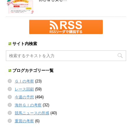
サイト内検索
ブログカテゴリー一覧
ＧＩの考察
(23)
レース回顧
(59)
今週の予想
(494)
海外ＧＩの考察
(32)
競馬ニュースの所感
(40)
重賞の考察
(6)