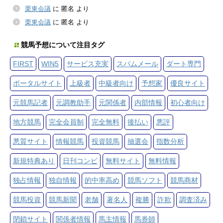
栗東会議
に
匿名
より
栗東会議
に
匿名
より
競馬予想について注目タグ
FIRST
WIN5
サービス充実
スパムメール
ダート専門
ポータルサイト
上級者
中級者向け
予想家
優良サイト
元競馬記者
元調教助手
元関係者
内部情報
初心者向け
地方競馬
完全会員制
完全無料
後払い
悪評
悪質サイト
情報競馬
投資競馬
抽選会
指数分析
新規特典あり
日刊コンピ
無料サイト
無料情報
独占情報
独自情報
的中率高め
競馬ソフト
競馬商材
競馬投資
競馬新聞
老舗
著名人
複勝
詐欺
調査済み
閉鎖サイト
関係者情報
馬主情報
馬券師