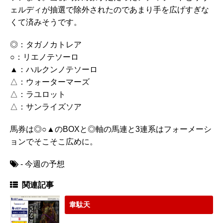
ェルディが抽選で除外されたのであまり手を広げすぎな
くて済みそうです。
◎：タガノカトレア
○：リエノテソーロ
▲：ハルクンノテソーロ
△：ウォーターマーズ
△：ラユロット
△：サンライズソア
馬券は◎○▲のBOXと◎軸の馬連と3連系はフォーメーシ
ョンでそこそこ広めに。
- 今週の予想
関連記事
韋駄天