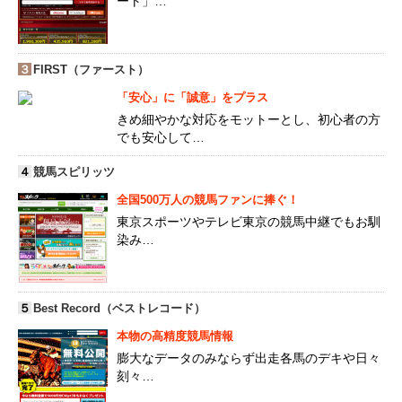
ート」…
３
FIRST（ファースト）
「安心」に「誠意」をプラス
きめ細やかな対応をモットーとし、初心者の方
でも安心して…
４
競馬スピリッツ
全国500万人の競馬ファンに捧ぐ！
東京スポーツやテレビ東京の競馬中継でもお馴
染み…
５
Best Record（ベストレコード）
本物の高精度競馬情報
膨大なデータのみならず出走各馬のデキや日々
刻々…