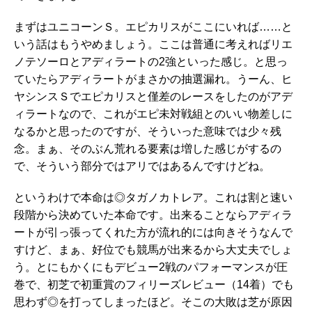
まずはユニコーンＳ。エピカリスがここにいれば……と
いう話はもうやめましょう。ここは普通に考えればリエ
ノテソーロとアディラートの2強といった感じ。と思っ
ていたらアディラートがまさかの抽選漏れ。うーん、ヒ
ヤシンスＳでエピカリスと僅差のレースをしたのがアデ
ィラートなので、これがエピ未対戦組とのいい物差しに
なるかと思ったのですが、そういった意味では少々残
念。まぁ、そのぶん荒れる要素は増した感じがするの
で、そういう部分ではアリではあるんですけどね。
というわけで本命は◎タガノカトレア。これは割と速い
段階から決めていた本命です。出来ることならアディラ
ートが引っ張ってくれた方が流れ的には向きそうなんで
すけど、まぁ、好位でも競馬が出来るから大丈夫でしょ
う。とにもかくにもデビュー2戦のパフォーマンスが圧
巻で、初芝で初重賞のフィリーズレビュー（14着）でも
思わず◎を打ってしまったほど。そこの大敗は芝が原因