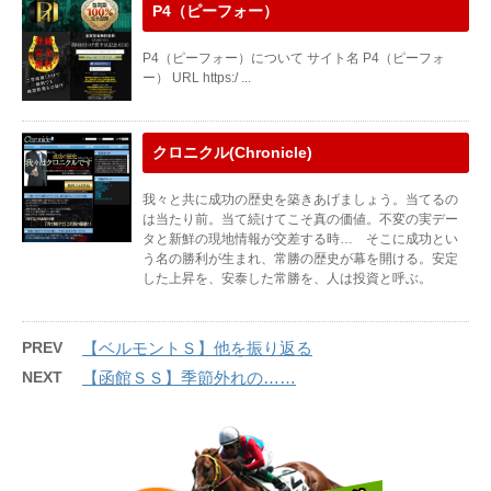
P4（ピーフォー）
P4（ピーフォー）について サイト名 P4（ピーフォ
ー） URL https:/ ...
クロニクル(Chronicle)
我々と共に成功の歴史を築きあげましょう。当てるの
は当たり前。当て続けてこそ真の価値。不変の実デー
タと新鮮の現地情報が交差する時… そこに成功とい
う名の勝利が生まれ、常勝の歴史が幕を開ける。安定
した上昇を、安泰した常勝を、人は投資と呼ぶ。
PREV
【ベルモントＳ】他を振り返る
NEXT
【函館ＳＳ】季節外れの……