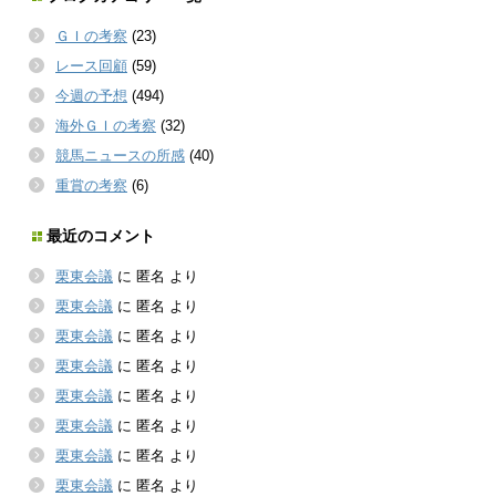
ＧＩの考察
(23)
レース回顧
(59)
今週の予想
(494)
海外ＧＩの考察
(32)
競馬ニュースの所感
(40)
重賞の考察
(6)
最近のコメント
栗東会議
に
匿名
より
栗東会議
に
匿名
より
栗東会議
に
匿名
より
栗東会議
に
匿名
より
栗東会議
に
匿名
より
栗東会議
に
匿名
より
栗東会議
に
匿名
より
栗東会議
に
匿名
より