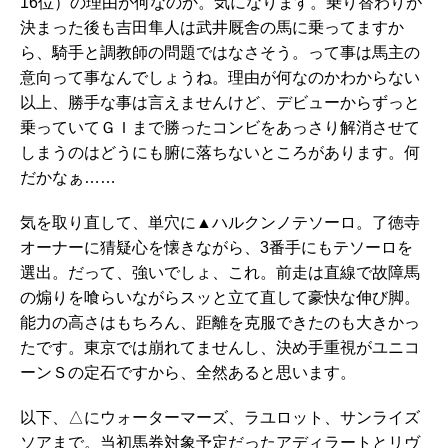
16位）の理由が何なのか。気になります。乗り替わりが
決まった後も吉田隼人は武井厩舎の馬に乗ってますか
ら、騎手と調教師の問題ではなさそう。って事は馬主の
意向って事なんでしょうね。理由が何なのかわからない
以上、勝手な事は言えませんけど、デビューからずっと
乗っていてＧＩまで勝ったコンビをあっさり解消させて
しまうのはどうにも腑に落ちないところがあります。何
だかなぁ……
気を取り直して、単穴に▲ハルクンノテソーロ。了徳寺
オーナーに猜疑心を懐きながら、3番手にもテソーロを
選出。だって、強いでしょ、これ。前走は直線で故障馬
の煽りを喰らいながらスッと立て直して豪快な伸び脚。
能力の高さはもちろん、距離を克服できたのも大きかっ
たです。東京では崩れてませんし、決め手重視がユニコ
ーンＳの定石ですから、全然あると思います。
以下、△にウォーターマーズ、ラユロット、サンライズ
ソアまで。当初馬券対象予定だったアディラートとリヴ