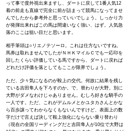
って事で度外視出来ますし、ダートに戻して1番人気12
着の前走も直線で完全に前が詰まって競馬になってませ
んでしたから参考外と思っていいでしょう。しっかり力
が発揮出来ればこの馬は間違いなく強い、はず。人気急
落のここは狙い目だと思います。
相手筆頭は○リエノテソーロ。これは仕方ないですね。
馬券は取れませんでしたがＮＨＫマイルＣでも一応印を
回したくらい評価している馬ですから、ダートに戻れば
どれだけ評価を落としてもここが限界でしょう。
ただ、少々気になるのが鞍上の交代。何故に結果を残し
ている吉田隼人を下ろすのか。で、替わりが大野。別に
大野がダメなわけじゃありません。むしろ好きな騎手の
一人です。ただ、これがデムルメとかユタカさんとかな
ら百歩譲ってわからなくもないんですけど、表面上の数
字だけで言えば決して鞍上強化にならない乗り替わり
（現在の全国リーディングだと吉田隼人が10位で大野は