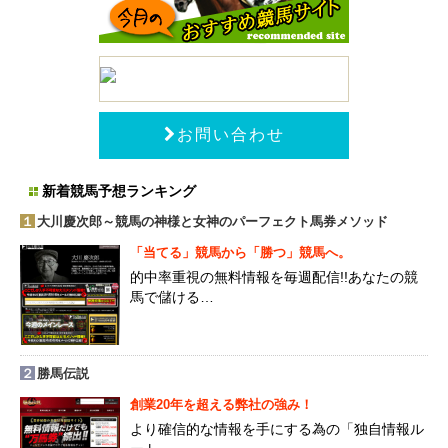
お問い合わせ
新着競馬予想ランキング
１
大川慶次郎～競馬の神様と女神のパーフェクト馬券メソッド
「当てる」競馬から「勝つ」競馬へ。
的中率重視の無料情報を毎週配信!!あなたの競
馬で儲ける…
２
勝馬伝説
創業20年を超える弊社の強み！
より確信的な情報を手にする為の「独自情報ル