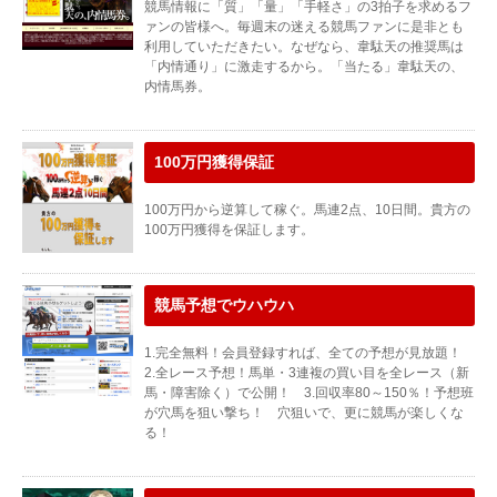
競馬情報に「質」「量」「手軽さ」の3拍子を求めるフ
ァンの皆様へ。毎週末の迷える競馬ファンに是非とも
利用していただきたい。なぜなら、韋駄天の推奨馬は
「内情通り」に激走するから。「当たる」韋駄天の、
内情馬券。
100万円獲得保証
100万円から逆算して稼ぐ。馬連2点、10日間。貴方の
100万円獲得を保証します。
競馬予想でウハウハ
1.完全無料！会員登録すれば、全ての予想が見放題！
2.全レース予想！馬単・3連複の買い目を全レース（新
馬・障害除く）で公開！ 3.回収率80～150％！予想班
が穴馬を狙い撃ち！ 穴狙いで、更に競馬が楽しくな
る！