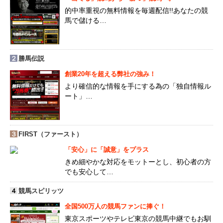
的中率重視の無料情報を毎週配信!!あなたの競
馬で儲ける…
２
勝馬伝説
創業20年を超える弊社の強み！
より確信的な情報を手にする為の「独自情報ル
ート」…
３
FIRST（ファースト）
「安心」に「誠意」をプラス
きめ細やかな対応をモットーとし、初心者の方
でも安心して…
４
競馬スピリッツ
全国500万人の競馬ファンに捧ぐ！
東京スポーツやテレビ東京の競馬中継でもお馴