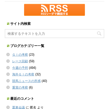
サイト内検索
ブログカテゴリー一覧
ＧＩの考察
(23)
レース回顧
(59)
今週の予想
(494)
海外ＧＩの考察
(32)
競馬ニュースの所感
(40)
重賞の考察
(6)
最近のコメント
栗東会議
に
匿名
より