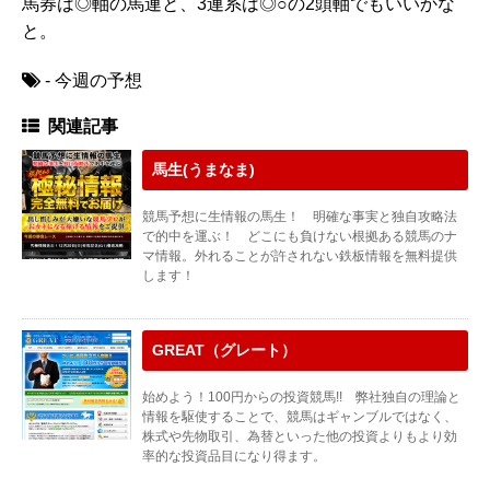
馬券は◎軸の馬連と、3連系は◎○の2頭軸でもいいかな
と。
- 今週の予想
関連記事
馬生(うまなま)
競馬予想に生情報の馬生！ 明確な事実と独自攻略法
で的中を運ぶ！ どこにも負けない根拠ある競馬のナ
マ情報。外れることが許されない鉄板情報を無料提供
します！
GREAT（グレート）
始めよう！100円からの投資競馬!! 弊社独自の理論と
情報を駆使することで、競馬はギャンブルではなく、
株式や先物取引、為替といった他の投資よりもより効
率的な投資品目になり得ます。