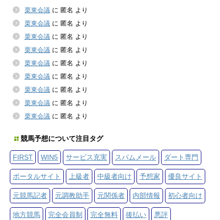
栗東会議
に
匿名
より
栗東会議
に
匿名
より
栗東会議
に
匿名
より
栗東会議
に
匿名
より
栗東会議
に
匿名
より
栗東会議
に
匿名
より
栗東会議
に
匿名
より
栗東会議
に
匿名
より
栗東会議
に
匿名
より
競馬予想について注目タグ
FIRST
WIN5
サービス充実
スパムメール
ダート専門
ポータルサイト
上級者
中級者向け
予想家
優良サイト
元競馬記者
元調教助手
元関係者
内部情報
初心者向け
地方競馬
完全会員制
完全無料
後払い
悪評