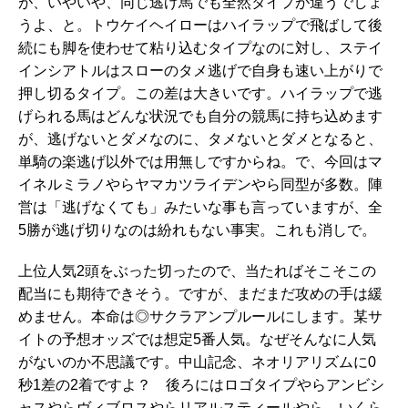
が、いやいや、同じ逃げ馬でも全然タイプが違うでしょ
うよ、と。トウケイヘイローはハイラップで飛ばして後
続にも脚を使わせて粘り込むタイプなのに対し、ステイ
インシアトルはスローのタメ逃げで自身も速い上がりで
押し切るタイプ。この差は大きいです。ハイラップで逃
げられる馬はどんな状況でも自分の競馬に持ち込めます
が、逃げないとダメなのに、タメないとダメとなると、
単騎の楽逃げ以外では用無しですからね。で、今回はマ
イネルミラノやらヤマカツライデンやら同型が多数。陣
営は「逃げなくても」みたいな事も言っていますが、全
5勝が逃げ切りなのは紛れもない事実。これも消しで。
上位人気2頭をぶった切ったので、当たればそこそこの
配当にも期待できそう。ですが、まだまだ攻めの手は緩
めません。本命は◎サクラアンプルールにします。某サ
イトの予想オッズでは想定5番人気。なぜそんなに人気
がないのか不思議です。中山記念、ネオリアリズムに0
秒1差の2着ですよ？ 後ろにはロゴタイプやらアンビシ
ャスやらヴィブロスやらリアルスティールやら。いくら