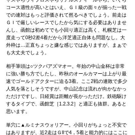
コース適性が高いとはいえ、ＧＩ級の面々が揃った一戦
での連対はもっと評価されて然るべきでしょう。前走は
ＧＩで厳しいレースでしたから気にする必要はありませ
んし、函館は初めてでも小回り適正は高く、札幌芝は一
度走って0秒2差4着だから洋芝適正自体も問題なし。大
外枠は…正直ちょっと嫌な感じではありますが、まぁで
も大丈夫でしょう。
相手筆頭は○ツクバアズマオー。年始の中山金杯は非常
に強い勝ち方でしたし、昨秋のオールカマーは上がり最
速でゴールドアクターに迫る3着。ここ2戦の連敗で多少
人気を落としそうですが、中山記念は流れが向かなかっ
ただけですし、日経賞は距離が長かっただけ。鉄砲駆け
するタイプで、函館芝［1.2.3.2］と適正も抜群。あると
思います。
単穴に▲ルミナスウォリアー。小回りがちょっと不安で
はありますが、近2走はＧIIで4，5着と能力的にはここに