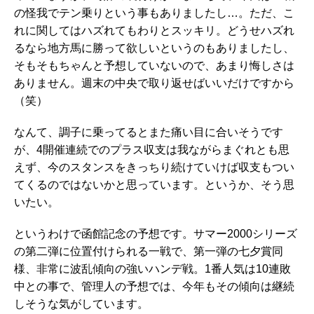
の怪我でテン乗りという事もありましたし…。ただ、こ
れに関してはハズれてもわりとスッキリ。どうせハズれ
るなら地方馬に勝って欲しいというのもありましたし、
そもそもちゃんと予想していないので、あまり悔しさは
ありません。週末の中央で取り返せばいいだけですから
（笑）
なんて、調子に乗ってるとまた痛い目に合いそうです
が、4開催連続でのプラス収支は我ながらまぐれとも思
えず、今のスタンスをきっちり続けていけば収支もつい
てくるのではないかと思っています。というか、そう思
いたい。
というわけで函館記念の予想です。サマー2000シリーズ
の第二弾に位置付けられる一戦で、第一弾の七夕賞同
様、非常に波乱傾向の強いハンデ戦。1番人気は10連敗
中との事で、管理人の予想では、今年もその傾向は継続
しそうな気がしています。