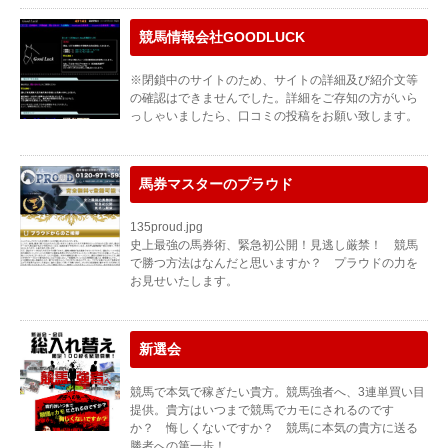
競馬情報会社GOODLUCK
※閉鎖中のサイトのため、サイトの詳細及び紹介文等
の確認はできませんでした。詳細をご存知の方がいら
っしゃいましたら、口コミの投稿をお願い致します。
馬券マスターのプラウド
135proud.jpg
史上最強の馬券術、緊急初公開！見逃し厳禁！ 競馬
で勝つ方法はなんだと思いますか？ プラウドの力を
お見せいたします。
新選会
競馬で本気で稼ぎたい貴方。競馬強者へ、3連単買い目
提供。貴方はいつまで競馬でカモにされるのです
か？ 悔しくないですか？ 競馬に本気の貴方に送る
勝者への第一歩！