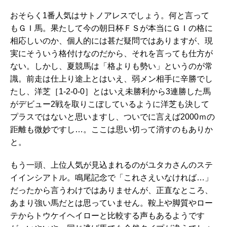
おそらく1番人気はサトノアレスでしょう。何と言って
もＧＩ馬。果たして今の朝日杯ＦＳが本当にＧＩの格に
相応しいのか、個人的には甚だ疑問ではありますが、現
実にそういう格付けなのだから、それを言っても仕方が
ない。しかし、夏競馬は「格よりも勢い」というのが常
識。前走は仕上り途上とはいえ、弱メン相手に辛勝でし
たし、洋芝［1-2-0-0］とはいえ未勝利から3連勝した馬
がデビュー2戦を取りこぼしているように洋芝も決して
プラスではないと思いますし、ついでに言えば2000ｍの
距離も微妙ですし…。ここは思い切って消すのもありか
と。
もう一頭、上位人気が見込まれるのがユタカさんのステ
イインシアトル。鳴尾記念で「これさえいなければ…」
だったから言うわけではありませんが、正直なところ、
あまり強い馬だとは思っていません。鞍上や脚質やロー
テからトウケイヘイローと比較する声もあるようです