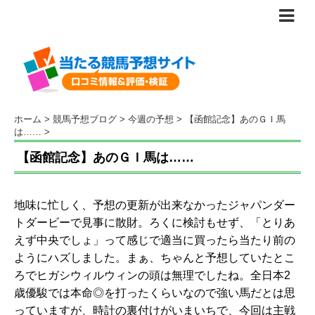
ホーム
>
競馬予想ブログ
>
今週の予想
>
【函館記念】あのＧＩ馬
は……
>
【函館記念】あのＧＩ馬は……
地味に忙しく、予想の更新が出来なかったジャパンダー
トダービーで見事に散財。ろくに検討もせず、「とりあ
えず中央でしょ」って感じで適当に買ったら当たり前の
ようにハズしました。まぁ、ちゃんと予想していたとこ
ろでヒガシウィルウィンの頭は無理でしたね。全日本2
歳優駿では本命◎を打ったくらいなので強い馬だとは思
っていますが、時計の裏付けがいまいちで、今回は主戦