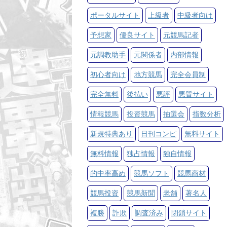
ポータルサイト
上級者
中級者向け
予想家
優良サイト
元競馬記者
元調教助手
元関係者
内部情報
初心者向け
地方競馬
完全会員制
完全無料
後払い
悪評
悪質サイト
情報競馬
投資競馬
抽選会
指数分析
新規特典あり
日刊コンピ
無料サイト
無料情報
独占情報
独自情報
的中率高め
競馬ソフト
競馬商材
競馬投資
競馬新聞
老舗
著名人
複勝
詐欺
調査済み
閉鎖サイト