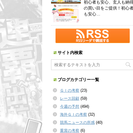
初心者も安心、玄人も納
の買い目をご提供！初心
も安心…
サイト内検索
ブログカテゴリー一覧
ＧＩの考察
(23)
レース回顧
(59)
今週の予想
(494)
海外ＧＩの考察
(32)
競馬ニュースの所感
(40)
重賞の考察
(6)