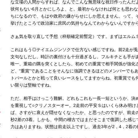
な立場の人間からすれば、なんでこんな無意味な祝日作ったんだ
ク
状何もない6月とかにしろよ、と。最初からなければ何とも思わ
ちになるので、もはや政府の嫌がらせにしか思えません。って、
」
挙げたところで政治家に庶民の気持ちなんてわからないんですか
毎
さぁ気を取り直して予想（枠順確定前暫定）です。まずはエルム
これはもう◎テイエムジンソクで仕方ない感じですね。前2走が兎
文句なしだし、時計の裏付けも十分過ぎるし、フルキチとも手が
唯一、重箱の隅を突くとしたら、初めての重賞で相手関係が強化
ど、“重賞”であることをそんなに強調できるほどのメンバーでも
す
トパールとかと戦って良いレースをしてますからね。初重賞でも
」
い限りは堅軸ですね。
ただ、相手はけっこう難解。どれもこれも一長一短というか、決
を重視して○クリノスターオー。2走前の平安Ｓはいくら休み明け
ス
ば、さすがに衰えが隠せなくなったか、と思ったのですが、前走
ト
秒2差の3着。しかも、中間の稽古ではまだそこまで復調した感じ
安
力はありますね。状態は前走以上ですし、過去3年が2，4，2着