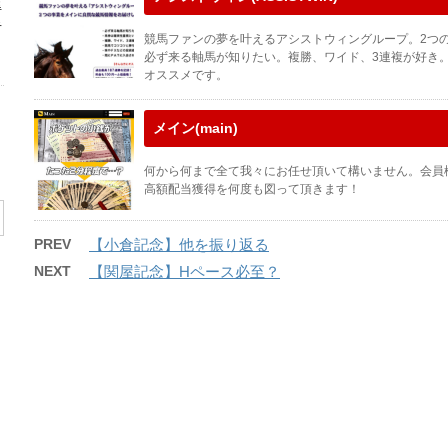
得
者
競馬ファンの夢を叶えるアシストウィングループ。2つ
必ず来る軸馬が知りたい。複勝、ワイド、3連複が好き
オススメです。
メイン(main)
何から何まで全て我々にお任せ頂いて構いません。会員
高額配当獲得を何度も図って頂きます！
PREV
【小倉記念】他を振り返る
NEXT
【関屋記念】Hペース必至？