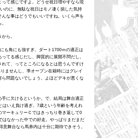
よって感じですよ。どうせ祝日増やすなら現
ないのに、無駄な祝日はモノ凄く損した気持
そんな事はどうでもいいですね。いくら声を
ら。
Ｓから。
にも角にも強すぎ。ダート1700ｍの適正は
あってる感じだし、脚質的に展開不問だし。
されて、ってところになるとは思うんですけ
ありませんし、準オープン在籍時にはグレイ
何ら問題ないでしょう。よほどデキが悪くな
め手に欠けるというか。で、結局は舞台適正
とはいえ負け過ぎ。7歳という年齢を考えれ
のマーキュリーＣではきっちり巻き返して0
ではなかった中での好走。やっぱりまだまだ
の得意舞台なら馬券内は十分に期待できそう。