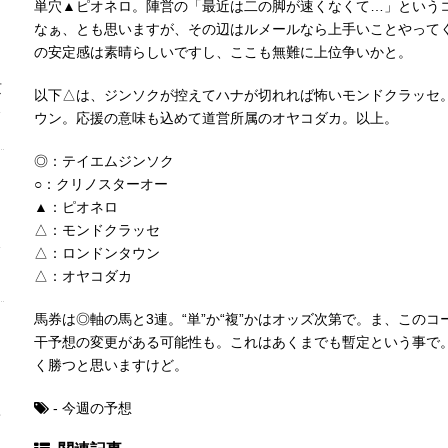
単穴▲ピオネロ。陣営の「最近は二の脚が速くなくて…」というコ
なぁ、とも思いますが、その辺はルメールなら上手いことやって
の安定感は素晴らしいですし、ここも無難に上位争いかと。
京
以下△は、ジンソクが控えてハナが切れれば怖いモンドクラッセ
…
ウン。応援の意味も込めて道営所属のオヤコダカ。以上。
◎：テイエムジンソク
○：クリノスターオー
▲：ピオネロ
出
△：モンドクラッセ
…
△：ロンドンタウン
△：オヤコダカ
馬券は◎軸の馬と3連。“単”か“複”かはオッズ次第で。ま、この
干予想の変更がある可能性も。これはあくまでも暫定という事で
く勝つと思いますけど。
- 今週の予想
て