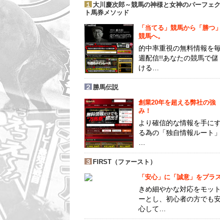
１
大川慶次郎～競馬の神様と女神のパーフェ
ト馬券メソッド
「当てる」競馬から「勝つ
競馬へ。
的中率重視の無料情報を
週配信!!あなたの競馬で儲
ける…
２
勝馬伝説
創業20年を超える弊社の強
み！
より確信的な情報を手に
る為の「独自情報ルート
…
３
FIRST（ファースト）
「安心」に「誠意」をプラ
きめ細やかな対応をモッ
ーとし、初心者の方でも
心して…