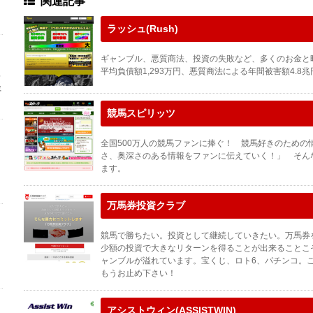
関連記事
ラッシュ(Rush)
ギャンブル、悪質商法、投資の失敗など、多くのお金と
平均負債額1,293万円、悪質商法による年間被害額4.8
レ
評
競馬スピリッツ
全国500万人の競馬ファンに捧ぐ！ 競馬好きのため
さ、奥深さのある情報をファンに伝えていく！」 そん
ます。
万馬券投資クラブ
競馬で勝ちたい。投資として継続していきたい。万馬券
少額の投資で大きなリターンを得ることが出来ることこ
ャンブルが溢れています。宝くじ、ロト6、パチンコ。
もうお止め下さい！
アシストウィン(ASSISTWIN)