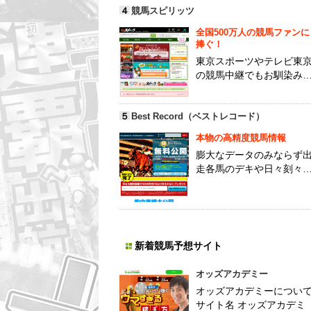
４
競馬スピリッツ
全国500万人の競馬ファンに
捧ぐ！
東京スポーツやテレビ東
の競馬中継でもお馴染み
５
Best Record（ベストレコード）
本物の高精度競馬情報
膨大なデータのみならず
走各馬のデキや日々刻々
新着競馬予想サイト
オッズアカデミー
オッズアカデミーについ
サイト名 オッズアカデミ