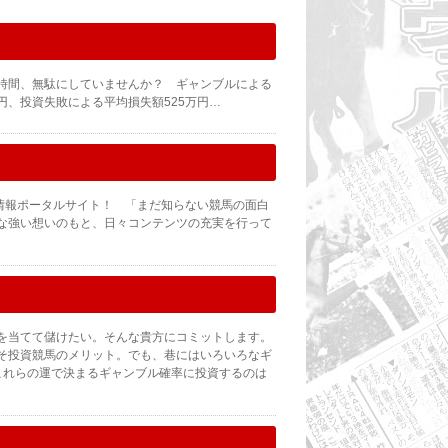
時間、無駄にしていませんか？ ギャンブルによる
兆円、投資失敗による平均損失額525万円…
の情報ポータルサイト！ 「まだ知らない競馬の面白
な強い想いのもと、日々コンテンツの充実を行って
を当てて儲けたい。そんな貴方にコミットします。
そ投資競馬のメリット。でも、巷にはいろいろなギ
これらの運で決まるギャンブル確率に投資するのは