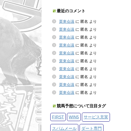
最近のコメント
栗東会議
に
匿名
より
栗東会議
に
匿名
より
栗東会議
に
匿名
より
栗東会議
に
匿名
より
栗東会議
に
匿名
より
栗東会議
に
匿名
より
栗東会議
に
匿名
より
栗東会議
に
匿名
より
栗東会議
に
匿名
より
栗東会議
に
匿名
より
競馬予想について注目タグ
FIRST
WIN5
サービス充実
スパムメール
ダート専門