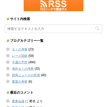
サイト内検索
ブログカテゴリー一覧
ＧＩの考察
(23)
レース回顧
(59)
今週の予想
(494)
海外ＧＩの考察
(32)
競馬ニュースの所感
(40)
重賞の考察
(6)
最近のコメント
栗東会議
に
匿名
より