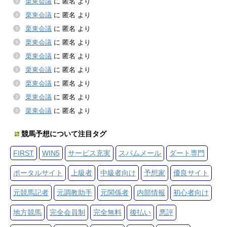
栗東会議
に
匿名
より
栗東会議
に
匿名
より
栗東会議
に
匿名
より
栗東会議
に
匿名
より
栗東会議
に
匿名
より
栗東会議
に
匿名
より
栗東会議
に
匿名
より
栗東会議
に
匿名
より
栗東会議
に
匿名
より
競馬予想について注目タグ
FIRST
WIN5
サービス充実
スパムメール
ダート専門
ポータルサイト
上級者
中級者向け
予想家
優良サイト
元競馬記者
元調教助手
元関係者
内部情報
初心者向け
地方競馬
完全会員制
完全無料
後払い
悪評