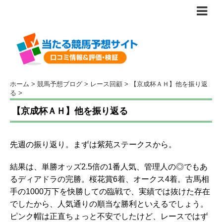
ホーム
>
競馬予想ブログ
>
レース回顧
>
【京成杯ＡＨ】他を振り返
る
>
【京成杯ＡＨ】他を振り返る
先週の振り返り。まずは紫苑ステークスから。
結果は、単勝オッズ2.5倍の1番人気、管理人の◎でもあ
るディアドラの完勝。桜花賞6着、オークス4着。古馬相
手の1000万下を快勝しての臨戦で、実績では抜けた存在
でしたから、人気通りの順当な勝利といえるでしょう。
ピンク帽は正直ちょっと不安でしたけど、レースではず