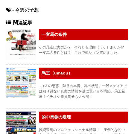
- 今週の予想
関連記事
一変馬の条件
その凡走は実力か!? それとも理由（ワケ）ありか!?
一変馬の条件とは!? これで億ション買いました。
馬王（umaou）
Ｊ○Ａの思惑、陣営の本音、馬の状態。一般メディアで
は知り得ない真実の情報を基に買い目を構築。馬王厳
選！イチオシ勝負馬券も大公開！
的中馬券の定理
投資競馬のプロフェッショナル情報！ 圧倒的な的中