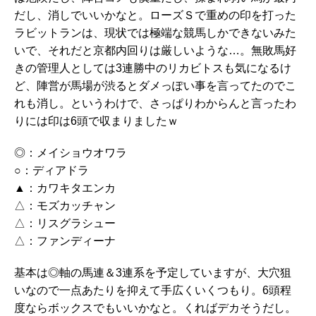
だし、消しでいいかなと。ローズＳで重めの印を打った
ラビットランは、現状では極端な競馬しかできないみた
いで、それだと京都内回りは厳しいような…。無敗馬好
きの管理人としては3連勝中のリカビトスも気になるけ
ど、陣営が馬場が渋るとダメっぽい事を言ってたのでこ
れも消し。というわけで、さっぱりわからんと言ったわ
りには印は6頭で収まりましたｗ
◎：メイショウオワラ
○：ディアドラ
▲：カワキタエンカ
△：モズカッチャン
△：リスグラシュー
△：ファンディーナ
基本は◎軸の馬連＆3連系を予定していますが、大穴狙
いなので一点あたりを抑えて手広くいくつもり。6頭程
度ならボックスでもいいかなと。くればデカそうだし。