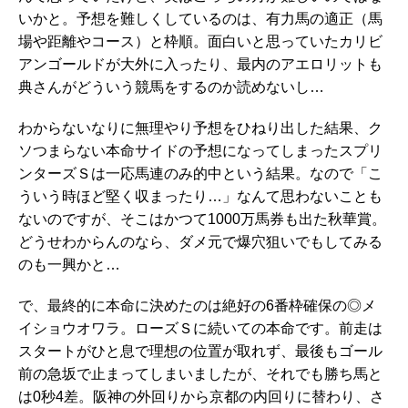
いかと。予想を難しくしているのは、有力馬の適正（馬
場や距離やコース）と枠順。面白いと思っていたカリビ
アンゴールドが大外に入ったり、最内のアエロリットも
典さんがどういう競馬をするのか読めないし…
わからないなりに無理やり予想をひねり出した結果、ク
ソつまらない本命サイドの予想になってしまったスプリ
ンターズＳは一応馬連のみ的中という結果。なので「こ
ういう時ほど堅く収まったり…」なんて思わないことも
ないのですが、そこはかつて1000万馬券も出た秋華賞。
どうせわからんのなら、ダメ元で爆穴狙いでもしてみる
のも一興かと…
で、最終的に本命に決めたのは絶好の6番枠確保の◎メ
イショウオワラ。ローズＳに続いての本命です。前走は
スタートがひと息で理想の位置が取れず、最後もゴール
前の急坂で止まってしまいましたが、それでも勝ち馬と
は0秒4差。阪神の外回りから京都の内回りに替わり、さ