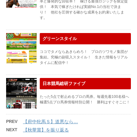
率と爆発的な回収率！ 稼げる最強ロジックを限定提
供！ 本気で稼ぎたければ実績No.1の当社で決ま
り！ 他社を圧倒する確かな成果をお約束いたしま
す。
グリーンスタイル
ココでタメならあきらめろ！ プロのツワモノ集団が
集結。究極の副収入スタイル！ 生きた情報をリアル
タイムに配信中！
日本競馬総研ファイブ
たった5点で射止めるプロの馬券。毎週先着100名様へ
極選5点プロ馬券情報特別公開！ 勝利はすぐそこに！
PREV
【府中牝馬Ｓ】道悪なら…
NEXT
【秋華賞】を振り返る