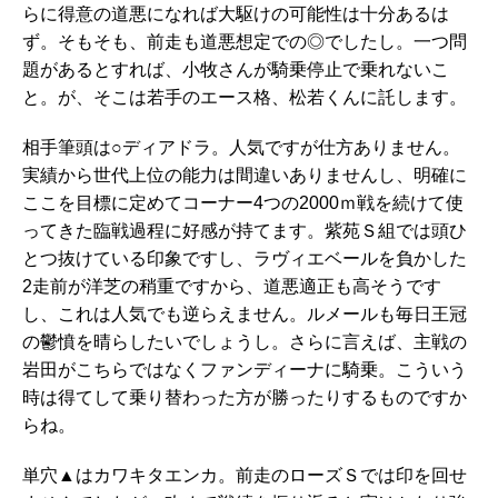
らに得意の道悪になれば大駆けの可能性は十分あるは
ず。そもそも、前走も道悪想定での◎でしたし。一つ問
題があるとすれば、小牧さんが騎乗停止で乗れないこ
と。が、そこは若手のエース格、松若くんに託します。
相手筆頭は○ディアドラ。人気ですが仕方ありません。
実績から世代上位の能力は間違いありませんし、明確に
ここを目標に定めてコーナー4つの2000ｍ戦を続けて使
ってきた臨戦過程に好感が持てます。紫苑Ｓ組では頭ひ
とつ抜けている印象ですし、ラヴィエベールを負かした
2走前が洋芝の稍重ですから、道悪適正も高そうです
し、これは人気でも逆らえません。ルメールも毎日王冠
の鬱憤を晴らしたいでしょうし。さらに言えば、主戦の
岩田がこちらではなくファンディーナに騎乗。こういう
時は得てして乗り替わった方が勝ったりするものですか
らね。
単穴▲はカワキタエンカ。前走のローズＳでは印を回せ