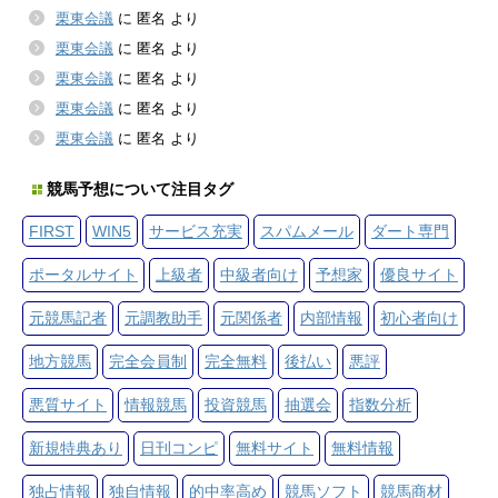
栗東会議
に
匿名
より
栗東会議
に
匿名
より
栗東会議
に
匿名
より
栗東会議
に
匿名
より
栗東会議
に
匿名
より
競馬予想について注目タグ
FIRST
WIN5
サービス充実
スパムメール
ダート専門
ポータルサイト
上級者
中級者向け
予想家
優良サイト
元競馬記者
元調教助手
元関係者
内部情報
初心者向け
地方競馬
完全会員制
完全無料
後払い
悪評
悪質サイト
情報競馬
投資競馬
抽選会
指数分析
新規特典あり
日刊コンピ
無料サイト
無料情報
独占情報
独自情報
的中率高め
競馬ソフト
競馬商材