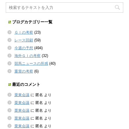
ブログカテゴリー一覧
ＧＩの考察
(23)
レース回顧
(59)
今週の予想
(494)
海外ＧＩの考察
(32)
競馬ニュースの所感
(40)
重賞の考察
(6)
最近のコメント
栗東会議
に
匿名
より
栗東会議
に
匿名
より
栗東会議
に
匿名
より
栗東会議
に
匿名
より
栗東会議
に
匿名
より