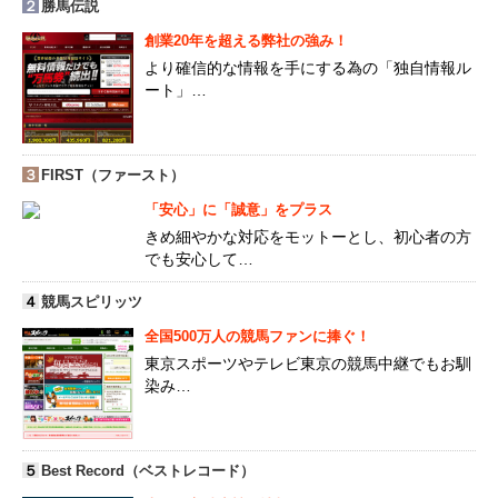
２
勝馬伝説
創業20年を超える弊社の強み！
より確信的な情報を手にする為の「独自情報ル
ート」…
３
FIRST（ファースト）
「安心」に「誠意」をプラス
きめ細やかな対応をモットーとし、初心者の方
でも安心して…
４
競馬スピリッツ
全国500万人の競馬ファンに捧ぐ！
東京スポーツやテレビ東京の競馬中継でもお馴
染み…
５
Best Record（ベストレコード）