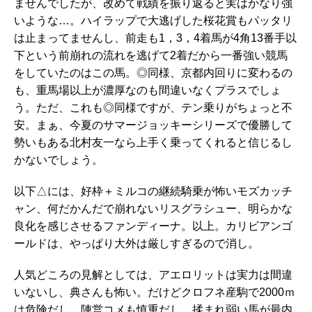
ませんでしたが、改めて戦績を振り返ると実はかなり強
いような…。ハイラップで大逃げした桜花賞もパッタリ
は止まってませんし、前走も1，3，4着馬が4角13番手以
下という前崩れの流れを逃げて2着だから一番強い競馬
をしていたのはこの馬。◎同様、京都内回りに変わるの
も、重馬場以上が濃厚なのも間違いなくプラスでしょ
う。ただ、これも◎同様ですが、テン乗りがちょっと不
安。まぁ、今夏のサマージョッキーシリーズで優勝して
勢いもある北村友一なら上手く乗ってくれると信じるし
かないでしょう。
以下△には、好枠＋ミルコの継続騎乗が怖いモズカッチ
ャン、何だかんだで崩れないリスグラシュー、明らかな
良化を感じさせるファンディーナ。以上。カリビアンゴ
ールドは、やっぱり大外は厳しすぎるので消し。
人気どころの見解としては、アエロリットは実力は間違
いないし、典さんも怖い。だけどクロフネ産駒で2000ｍ
は危険だし、陣営コメも慎重だし、揉まれ弱い馬が最内