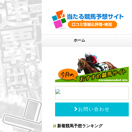
ホーム
お問い合わせ
新着競馬予想ランキング