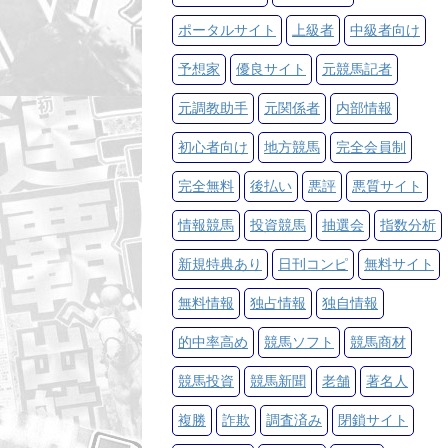
ポータルサイト
上級者
中級者向け
予想家
優良サイト
元競馬記者
元調教助手
元関係者
内部情報
初心者向け
地方競馬
完全会員制
完全無料
後払い
悪評
悪質サイト
情報競馬
投資競馬
抽選会
指数分析
新規特典あり
日刊コンピ
無料サイト
無料情報
独占情報
独自情報
的中率高め
競馬ソフト
競馬商材
競馬投資
競馬新聞
老舗
著名人
複勝
詐欺
調査済み
閉鎖サイト