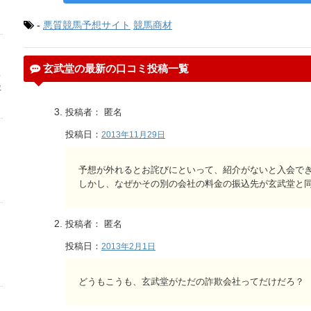
-
悪質競馬予想サイト
競馬商材
玄武堂の最新の口コミ投稿一覧
レ
評
匿名
投稿者：
投稿日：
2013年11月29日
予想が外れるとお詫びにといって、紹介がないと入会で
しかし、なぜかその別の会社の料金の振込先が玄武堂と
匿名
投稿者：
投稿日：
2013年2月1日
どうもこうも、玄武堂がただの詐欺会社ってだけだろ？