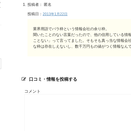
得
匿名
投稿者：
者
投稿日：
2013年1月22日
業界用語でバラ枠という情報会社の余り枠。
聞いたことのない言葉だったので、他の信用している情
ことない」って言ってました。そもそも真っ当な情報会
な枠は存在しえないし、数千万円もの値がつく情報なん
口コミ・情報を投稿する
コメント