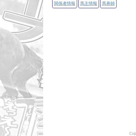
関係者情報
馬主情報
馬券師
Co