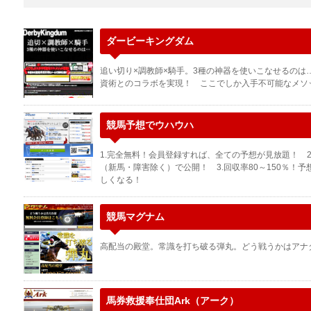
ダービーキングダム
追い切り×調教師×騎手。3種の神器を使いこなせるの
資術とのコラボを実現！ ここでしか入手不可能なメソ
競馬予想でウハウハ
1.完全無料！会員登録すれば、全ての予想が見放題！ 
（新馬・障害除く）で公開！ 3.回収率80～150％！
しくなる！
競馬マグナム
高配当の殿堂。常識を打ち破る弾丸。どう戦うかはア
馬券救援奉仕団Ark（アーク）