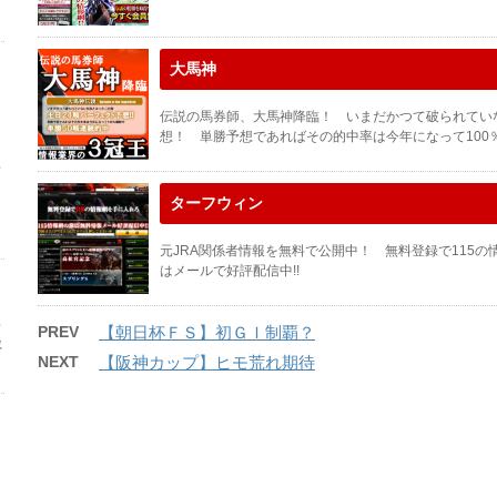
大馬神
伝説の馬券師、大馬神降臨！ いまだかつて破られてい
想！ 単勝予想であればその的中率は今年になって100
て
ターフウィン
元JRA関係者情報を無料で公開中！ 無料登録で115の
はメールで好評配信中!!
レ
PREV
【朝日杯ＦＳ】初ＧＩ制覇？
評
NEXT
【阪神カップ】ヒモ荒れ期待