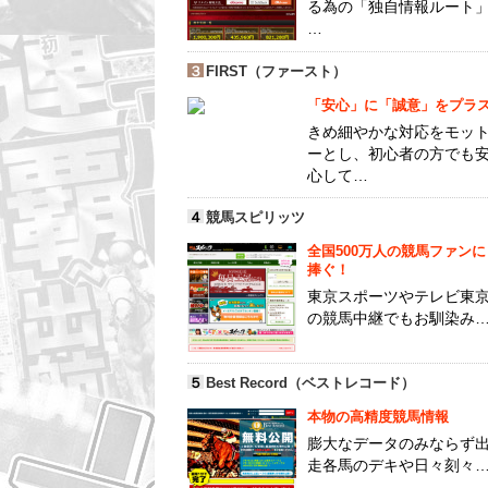
る為の「独自情報ルート
…
３
FIRST（ファースト）
「安心」に「誠意」をプラ
きめ細やかな対応をモッ
ーとし、初心者の方でも
心して…
４
競馬スピリッツ
全国500万人の競馬ファンに
捧ぐ！
東京スポーツやテレビ東
の競馬中継でもお馴染み
５
Best Record（ベストレコード）
本物の高精度競馬情報
膨大なデータのみならず
走各馬のデキや日々刻々