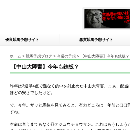
優良競馬予想サイト
悪質競馬予想サイト
ホーム
>
競馬予想ブログ
>
今週の予想
>
【中山大障害】今年も鉄板？
【中山大障害】今年も鉄板？
昨年は3連単4点で難なく的中を射止めた中山大障害。まぁ、配当は
ほどの安さでしたけど。
で、今年。ザッと馬柱を見てみると、有力どころは一年前とほぼ
すね。
本命は言うまでもなく◎オジュウチョウサン。これはもうしょう