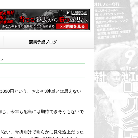
競馬予想ブログ
>
890円という、およそ3連単とは思えない
同じ。今年も配当には期待できそうもないで
がない。骨折明けで明らかに良化途上だった