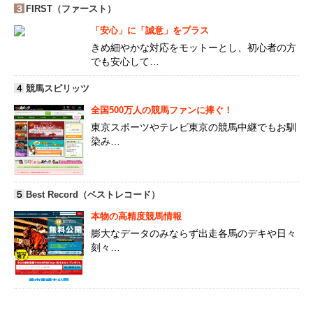
３
FIRST（ファースト）
「安心」に「誠意」をプラス
きめ細やかな対応をモットーとし、初心者の方
でも安心して…
４
競馬スピリッツ
全国500万人の競馬ファンに捧ぐ！
東京スポーツやテレビ東京の競馬中継でもお馴
染み…
５
Best Record（ベストレコード）
本物の高精度競馬情報
膨大なデータのみならず出走各馬のデキや日々
刻々…