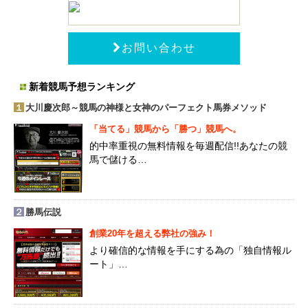
お問い合わせ
新着競馬予想ランキング
１
大川慶次郎～競馬の神様と女神のパーフェクト馬券メソッド
「当てる」競馬から「勝つ」競馬へ。
的中率重視の無料情報を毎週配信!!あなたの競
馬で儲ける…
２
勝馬伝説
創業20年を超える弊社の強み！
より確信的な情報を手にする為の「独自情報ル
ート」…