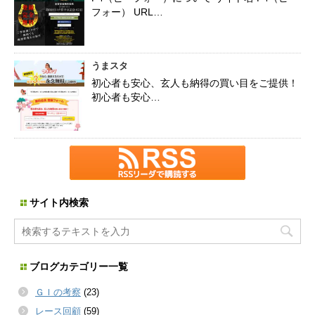
フォー） URL…
うまスタ
初心者も安心、玄人も納得の買い目をご提供！
初心者も安心…
サイト内検索
ブログカテゴリー一覧
ＧＩの考察
(23)
レース回顧
(59)