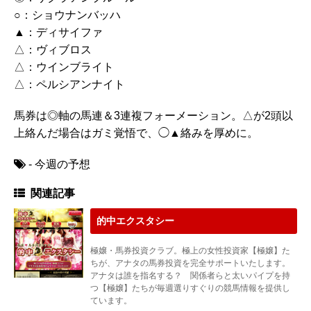
○：ショウナンバッハ
▲：ディサイファ
△：ヴィブロス
△：ウインブライト
△：ペルシアンナイト
馬券は◎軸の馬連＆3連複フォーメーション。△が2頭以
上絡んだ場合はガミ覚悟で、◯▲絡みを厚めに。
- 今週の予想
関連記事
的中エクスタシー
極嬢・馬券投資クラブ。極上の女性投資家【極嬢】た
ちが、アナタの馬券投資を完全サポートいたします。
アナタは誰を指名する？ 関係者らと太いパイプを持
つ【極嬢】たちが毎週選りすぐりの競馬情報を提供し
ています。