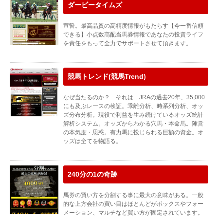
ダービータイムズ
宣誓。最高品質の高精度情報がもたらす【今一番信頼
できる】小点数高配当馬券情報であなたの投資ライフ
を責任をもって全力でサポートさせて頂きます。
競馬トレンド(競馬Trend)
なぜ当たるのか？ それは…JRAの過去20年、35,000
にも及ぶレースの検証。乖離分析、時系列分析、オッ
ズ分布分析。現役で利益を生み続けているオッズ統計
解析システム。オッズからわかる穴馬・本命馬。陣営
の本気度・思惑。有力馬に投じられる巨額の資金。オ
ッズは全てを物語る。
240分の1の奇跡
馬券の買い方を分割する事に最大の意味がある。一般
的な上方会社の買い目はほとんどがボックスやフォー
メーション、マルチなど買い方が固定されています。