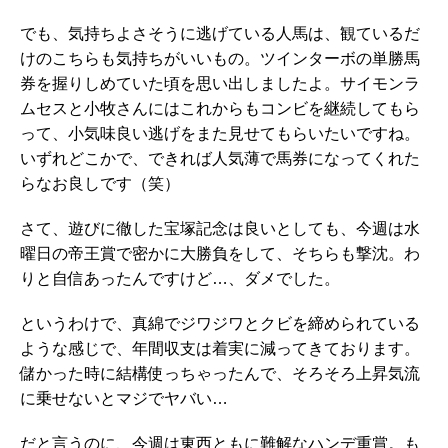
でも、気持ちよさそうに逃げている人馬は、観ているだ
けのこちらも気持ちがいいもの。ツインターボの単勝馬
券を握りしめていた頃を思い出しましたよ。サイモンラ
ムセスと小牧さんにはこれからもコンビを継続してもら
って、小気味良い逃げをまた見せてもらいたいですね。
いずれどこかで、できれば人気薄で馬券になってくれた
らなお良しです（笑）
さて、遊びに徹した宝塚記念は良いとしても、今週は水
曜日の帝王賞で密かに大勝負をして、そちらも撃沈。わ
りと自信あったんですけど…、ダメでした。
というわけで、真綿でジワジワとクビを締められている
ような感じで、年間収支は着実に減ってきております。
儲かった時に結構使っちゃったんで、そろそろ上昇気流
に乗せないとマジでヤバい…
だと言うのに、今週は東西ともに難解なハンデ重賞。も