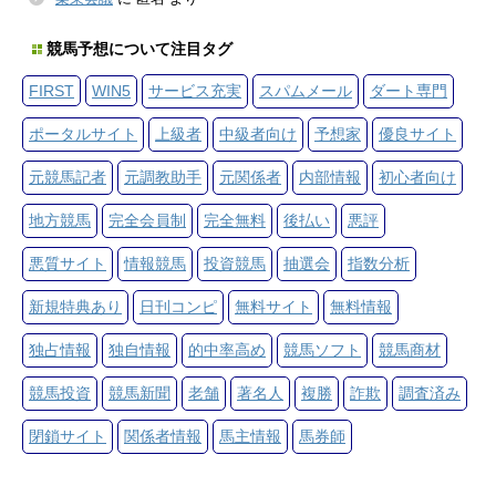
競馬予想について注目タグ
FIRST
WIN5
サービス充実
スパムメール
ダート専門
ポータルサイト
上級者
中級者向け
予想家
優良サイト
元競馬記者
元調教助手
元関係者
内部情報
初心者向け
地方競馬
完全会員制
完全無料
後払い
悪評
悪質サイト
情報競馬
投資競馬
抽選会
指数分析
新規特典あり
日刊コンピ
無料サイト
無料情報
独占情報
独自情報
的中率高め
競馬ソフト
競馬商材
競馬投資
競馬新聞
老舗
著名人
複勝
詐欺
調査済み
閉鎖サイト
関係者情報
馬主情報
馬券師