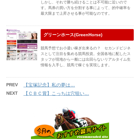
しかし、それで勝ち続けることは不可能に近いので
す。馬券の買い方を分割する事によって、的中確率を
最大限まで上昇させる事が可能なのです。
グリーンホース(GreenHorse)
競馬予想でお小遣い稼ぎ出来るの？ セカンドビジネ
スとして注目を集める競馬投資。全国各地に配したス
タッフが現地から一般には出回らないリアルタイム生
情報を入手し、競馬で稼ぐを実現します。
PREV
【宝塚記念】私の夢は…
NEXT
【ＣＢＣ賞】こっちは穴狙い…