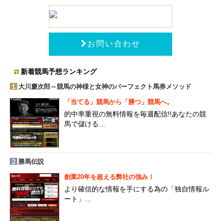
お問い合わせ
新着競馬予想ランキング
１
大川慶次郎～競馬の神様と女神のパーフェクト馬券メソッド
「当てる」競馬から「勝つ」競馬へ。
的中率重視の無料情報を毎週配信!!あなたの競
馬で儲ける…
２
勝馬伝説
創業20年を超える弊社の強み！
より確信的な情報を手にする為の「独自情報ル
ート」…