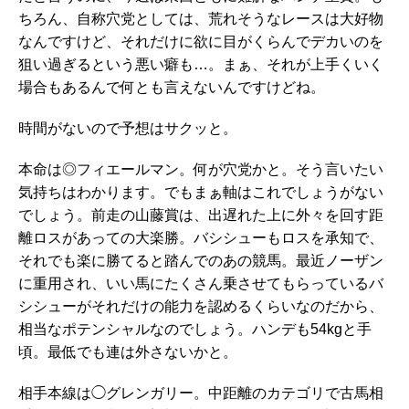
ちろん、自称穴党としては、荒れそうなレースは大好物
なんですけど、それだけに欲に目がくらんでデカいのを
狙い過ぎるという悪い癖も…。まぁ、それが上手くいく
場合もあるんで何とも言えないんですけどね。
時間がないので予想はサクッと。
本命は◎フィエールマン。何が穴党かと。そう言いたい
気持ちはわかります。でもまぁ軸はこれでしょうがない
でしょう。前走の山藤賞は、出遅れた上に外々を回す距
離ロスがあっての大楽勝。バシシューもロスを承知で、
それでも楽に勝てると踏んでのあの競馬。最近ノーザン
に重用され、いい馬にたくさん乗させてもらっているバ
シシューがそれだけの能力を認めるくらいなのだから、
相当なポテンシャルなのでしょう。ハンデも54kgと手
頃。最低でも連は外さないかと。
相手本線は◯グレンガリー。中距離のカテゴリで古馬相