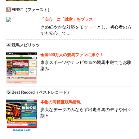
３
FIRST（ファースト）
「安心」に「誠意」をプラス
きめ細やかな対応をモットーとし、初心者の方
でも安心して…
４
競馬スピリッツ
全国500万人の競馬ファンに捧ぐ！
東京スポーツやテレビ東京の競馬中継でもお馴
染み…
５
Best Record（ベストレコード）
本物の高精度競馬情報
膨大なデータのみならず出走各馬のデキや日々
刻々…