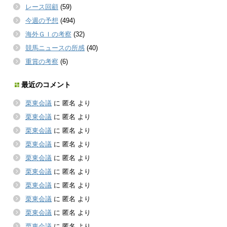
レース回顧
(59)
今週の予想
(494)
海外ＧＩの考察
(32)
競馬ニュースの所感
(40)
重賞の考察
(6)
最近のコメント
栗東会議
に
匿名
より
栗東会議
に
匿名
より
栗東会議
に
匿名
より
栗東会議
に
匿名
より
栗東会議
に
匿名
より
栗東会議
に
匿名
より
栗東会議
に
匿名
より
栗東会議
に
匿名
より
栗東会議
に
匿名
より
栗東会議
に
匿名
より