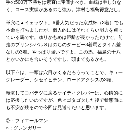
手の500万下勝ちは素直に評価すべき。血統は申し分な
く、コース実績があるのも強み。津村も福島得意だし。
単穴に▲イェッツト。6番人気だった京成杯（3着）でも
本命を打ちましたが、個人的にはそれくらい能力を買っ
ている馬です。ゆりかもめは距離が長かっただけで、前
走のプリンシパルＳはのちのダービー3着馬とタイム差
なしの3着。やっぱり強いですよ、この馬。福島の千八
とかいかにも合いそうですし、頭まであるかも。
以下△は、一頭は穴目がくるだろうってことで、キュー
グレーダー、シセイヒテン、ロードアクシスの3頭。
転厩してコバテツに戻るケイティクレバーは、心情的に
は応援したいのですが、色々ゴタゴタした後で状態面に
も不安が残るので今回は見送りたいと思います。
◎：フィエールマン
○：グレンガリー