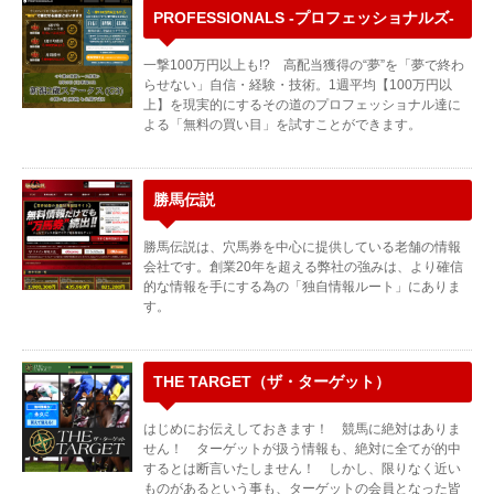
PROFESSIONALS -プロフェッショナルズ-
一撃100万円以上も!? 高配当獲得の“夢”を「夢で終わ
らせない」自信・経験・技術。1週平均【100万円以
上】を現実的にするその道のプロフェッショナル達に
よる「無料の買い目」を試すことができます。
勝馬伝説
勝馬伝説は、穴馬券を中心に提供している老舗の情報
会社です。創業20年を超える弊社の強みは、より確信
的な情報を手にする為の「独自情報ルート」にありま
す。
THE TARGET（ザ・ターゲット）
はじめにお伝えしておきます！ 競馬に絶対はありま
せん！ ターゲットが扱う情報も、絶対に全てが的中
するとは断言いたしません！ しかし、限りなく近い
ものがあるという事も、ターゲットの会員となった皆