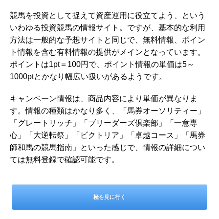
競馬を投資として捉えて資産運用に役立てよう、という
いわゆる投資競馬の情報サイト。ですが、基本的な利用
方法は一般的な予想サイトと同じで、無料情報、ポイン
ト情報を含む有料情報の提供がメインとなっています。
ポイントは1pt＝100円で、ポイント情報の単価は5～
1000ptとかなり幅広い扱いがあるようです。
キャンペーン情報は、商品内容により単価が異なりま
す。情報の種類はかなり多く、「馬券オーソリティー」
「グレートリッチ」「ブリーダーズ倶楽部」「一意専
心」「大逆転祭」「ビクトリア」「卓越コース」「馬券
師和馬の競馬指南」といった感じで、情報の詳細につい
ては無料登録で確認可能です。
極を見に行く