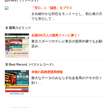
３
FIRST（ファースト）
「安心」に「誠意」をプラス
きめ細やかな対応をモットーとし、初心者の方
でも安心して…
４
競馬スピリッツ
全国500万人の競馬ファンに捧ぐ！
東京スポーツやテレビ東京の競馬中継でもお馴
染み…
５
Best Record（ベストレコード）
本物の高精度競馬情報
膨大なデータのみならず出走各馬のデキや日々
刻々…