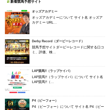
新着競馬予想サイト
オッズアカデミー
オッズアカデミーについて サイト名 オッズア
カデミー URL…
Derby Record（ダービーレコード）
競馬予想サイトダービーレコードに関する口コ
ミ、評価、検…
LAP競馬!!（ラップケイバ）
LAP競馬!!（ラップケイバ）について サイト名
LAP競馬!!（…
P4（ピーフォー）
P4（ピーフォー）について サイト名 P4（ピー