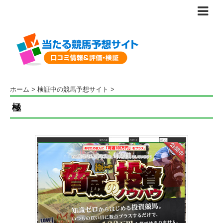
ホーム
>
検証中の競馬予想サイト
>
極