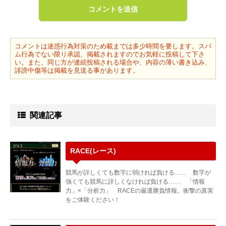
コメントは迷惑行為対策のため載までは多少時間を要します。スパ
ム行為でない限り承認、掲載されますのでお気軽に投稿して下さ
い。また、同じ方が連続投稿される場合や、内容の薄い書き込み、
誹謗中傷等は掲載を見送る事があります。
関連記事
RACE(レース)
競馬が詳しくても数字に弱ければ負ける…… 数字が
強くても競馬に詳しくなければ負ける…… 「情報
力」×「分析力」 RACEの厳選勝負情報。衝撃の真実
をご体験ください！